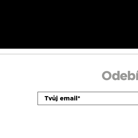
píšete,...
Odebí