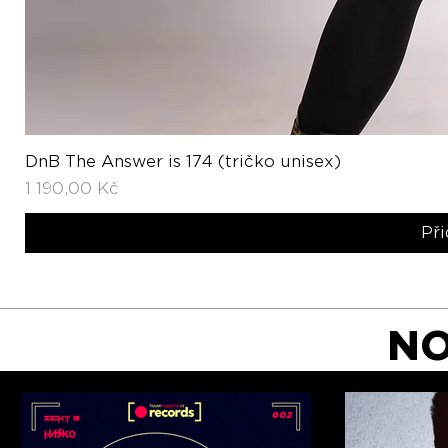
DnB The Answer is 174 (tričko unisex)
R
Cena
1 190,00 Kč
Při
NO