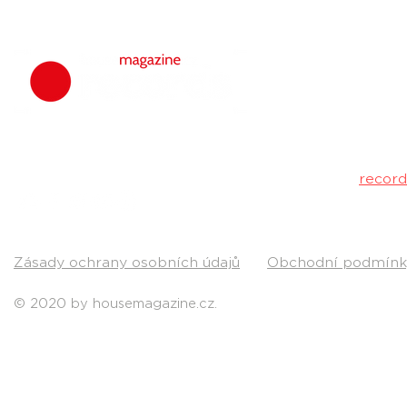
housemagazine.
hudbu. Neklad
Máš dobrý tr
poslechu a my 
Kontakt:
recor
Pošli nám svou
Zásady ochrany osobních údajů
Obchodní podmínk
© 2020 by housemagazine.cz.