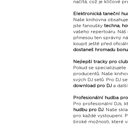
načítá, což je klíčové pr
Elektronická taneční hu
Naše knihovna obsahuj
jste fanoušky
techna, ho
vašeho repertoáru. Náš 
přinesou ten správný náb
koupit ještě před ofici
dostaneš hromadu bonu
Nejlepší tracky pro clu
Pokud se specializujete
producentů. Naše knihov
svých DJ setů. Pro DJ s
download pro DJ
a další
Profesionální hudba pro
Pro profesionální DJs, 
hudbu pro DJ
. Naše skl
pro každé vystoupení. 
široké možnosti, které