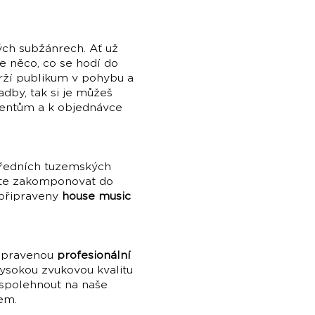
ch subžánrech. Ať už
te něco, co se hodí do
drží publikum v pohybu a
dby, tak si je můžeš
urentům a k objednávce
ředních tuzemských
ůžete zakomponovat do
 připraveny
house music
řipravenou
profesionální
vysokou zvukovou kvalitu
 spolehnout na naše
em.