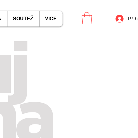
A
SOUTĚŽ
VÍCE
Přih
j
ma