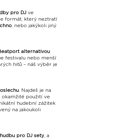
udby pro DJ
ve
je formát, který neztratí
echno
, nebo jakýkoli jiný
Beatport alternativou
ge festivalu nebo menší
rých hitů – náš výběr je
poslechu
. Najdeš je na
o okamžité použití ve
nikátní hudební zážitek
ený na jakoukoli
 hudbu pro DJ sety
, a