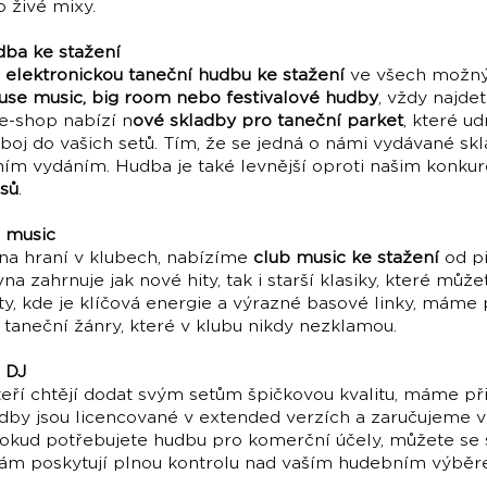
o živé mixy.
dba ke stažení
e
elektronickou taneční hudbu ke stažení
ve všech možný
use music, big room nebo festivalové hudby
, vždy najde
e-shop nabízí n
ové skladby pro taneční parket
, které u
oj do vašich setů. Tím, že se jedná o námi vydávané skla
álním vydáním. Hudba je také levnější oproti našim konk
sů
.
b music
 na hraní v klubech, nabízíme
club music ke stažení
od p
na zahrnuje jak nové hity, tak i starší klasiky, které m
ety, kde je klíčová energie a výrazné basové linky, máme
 taneční žánry, které v klubu nikdy nezklamou.
 DJ
kteří chtějí dodat svým setům špičkovou kvalitu, máme p
adby jsou licencované v extended verzích a zaručujeme 
Pokud potřebujete hudbu pro komerční účely, můžete se
 vám poskytují plnou kontrolu nad vaším hudebním výběr