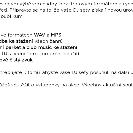
ozsáhlým výběrem hudby, bezztrátovým formátem a ryc
d. Připravte se na to, že vaše DJ sety získají novou úrov
 publikum.
ve formátech
WAV a MP3
dba ke stažení
všech žánrů
í parket a club music ke stažení
 DJ
s licencí pro komerční použití
lově čistý zvuk
třebujete k tomu, abyste vaše DJ sety posunuli na další 
eš soutěžit o vstupenky na akce. Všechny aktuální sou
housemagazine.cz records je český label vydá
hudbu. Neklademe meze žánrům a podporujeme m