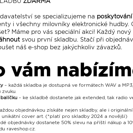
SKLADBU
ZDARMA
davatelství se specializujeme na
poskytování
nty i všechny milovníky elektronické hudby. 
et? Máme pro vás speciální akci! Každý nový 
áhnout
svou první skladbu. Stačí při objedná
oušet náš e-shop bez jakýchkoliv závazků.
o vám nabízím
ty
– každá skladba je dostupná ve formátech WAV a MP3,
u zvuku.
 balíčku
– ke skladbě dostanete jak extended, tak radio v
aždou objednávkou získáte nejen skladby, ale i origináln
 unikátní cover art. (*platí pro skladby 2024 a novější)
ždé objednávky dostanete 50% slevu na příští nákup a 1
u raveshop.cz.