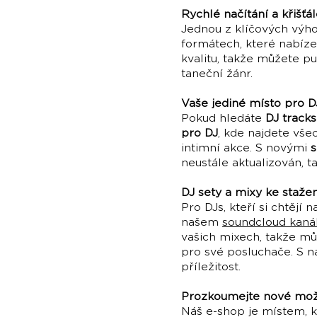
Rychlé načítání a křišťá
Jednou z klíčových vý
formátech, které nabíze
kvalitu, takže můžete pu
taneční žánr.
Vaše jediné místo pro 
Pokud hledáte
DJ track
pro DJ
, kde najdete vše
intimní akce. S novými
s
neustále aktualizován, t
DJ sety a mixy ke stažen
Pro DJs, kteří si chtějí 
našem
soundcloud kaná
vašich mixech, takže mů
pro své posluchače. S n
příležitost.
Prozkoumejte nové možn
Náš e-shop je místem, 