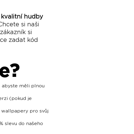
 kvalitní hudby
Chcete si naši
zákazník si
vce zadat kód
e?
 abyste měli plnou
erzi (pokud je
í wallpapery pro svůj
0% slevu do našeho