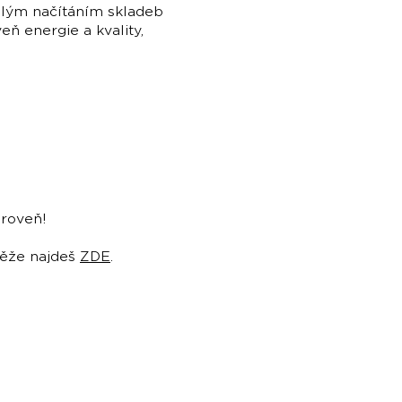
hlým načítáním skladeb
eň energie a kvality,
úroveň!
těže najdeš
ZDE
.
vající elektronickou taneční
ladé artisty.