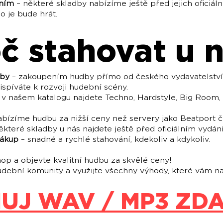
áním
– některé skladby nabízíme ještě před jejich oficiál
o je bude hrát.
č stahovat u 
rby
– zakoupením hudby přímo od českého vydavatelství
ispíváte k rozvoji hudební scény.
 v našem katalogu najdete Techno, Hardstyle, Big Room
bízíme hudbu za nižší ceny než servery jako Beatport č
ěkteré skladby u nás najdete ještě před oficiálním vydán
nákup
– snadné a rychlé stahování, kdekoliv a kdykoliv.
op a objevte kvalitní hudbu za skvělé ceny!
hudební komunity a využijte všechny výhody, které vám n
UJ WAV / MP3 ZD