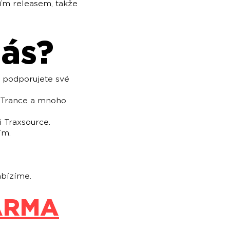
ním releasem, takže
nás?
 podporujete své
, Trance a mnoho
i Traxsource.
ím.
abízíme.
ARMA