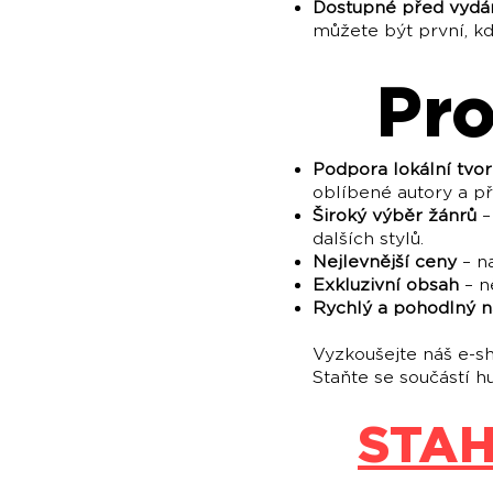
Dostupné před vyd
můžete být první, kd
Pro
Podpora lokální tvo
oblíbené autory a př
Široký výběr žánrů
–
dalších stylů.
Nejlevnější ceny
– na
Exkluzivní obsah
– n
Rychlý a pohodlný 
Vyzkoušejte náš e-sh
Staňte se součástí 
STAH