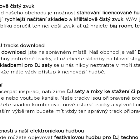
lově čistý zvuk
hod našeho obchodu je možnost
stahování licencované h
jí
rychlejší načítání skladeb
a
křišťálově čistý zvuk
. WAV 
bliku doručit ten nejlepší zvuk, ať už hrajete
big room, t
DJ tracks download
s download
, jste na správném místě. Náš obchod je vaší
chny potřebné tracky, ať už chcete skladby na hlavní sta
kladbami pro DJ sety
se u nás nikdy neztratíte v moři sta
akže máte vždy přístup k nejnovější hudbě.
í
načerpat inspiraci, nabízíme
DJ sety a mixy ke stažení či 
le
nebo
youtube kanále
. Naše tracky jsou připravené pr
žete snadno kombinovat nové i starší tracky a vytvořit u
aším výběrem budete mít vždy ten správný track připrav
osti s naší elektronickou hudbou
kde můžete objevovat
festivalovou hudbu pro DJ, techno