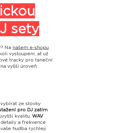
nickou
J sety
y? Na
našem e-shopu
oli vystoupení, ať už
nové tracky pro taneční
na vyšší úroveň.
vybírat ze stovky
tažení pro DJ zatím
vyšší kvalitu,
WAV
detaily a frekvence
 vaše hudba rychleji