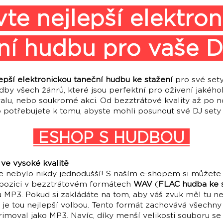
te nejlepší elektro
ní hudbu pro vaše D
epší elektronickou taneční hudbu ke stažení
pro své set
dby všech žánrů, které jsou perfektní pro oživení jakéhok
ivalu, nebo soukromé akci. Od bezztrátové kvality až po 
o potřebujete k tomu, abyste mohli posunout své DJ sety 
ESHOP S HUDBOU
ve vysoké kvalitě
e nebylo nikdy jednodušší! S naším e-shopem si můžete 
ispozici v bezztrátovém formátech
WAV
(
FLAC hudba ke s
 MP3. Pokud si zakládáte na tom, aby váš zvuk měl tu nej
je tou nejlepší volbou. Tento formát zachovává všechny 
rimoval jako MP3. Navíc, díky menší velikosti souboru se