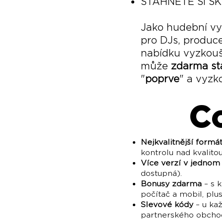
STÁHNĚTE SI 
Jako hudební vy
pro DJs, produce
nabídku vyzkouš
může
zdarma st
"
poprve
" a vyzk
C
Nejkvalitnější formá
kontrolu nad kvalito
Více verzí v jednom
dostupná).
Bonusy zdarma
– s k
počítač a mobil, plus
Slevové kódy
– u ka
partnerského obchod