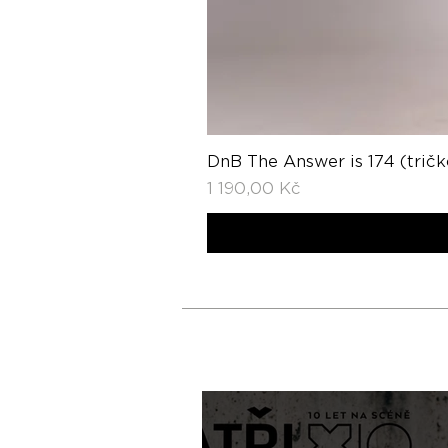
DnB The Answer is 174 (tričk
Cena
1 190,00 Kč