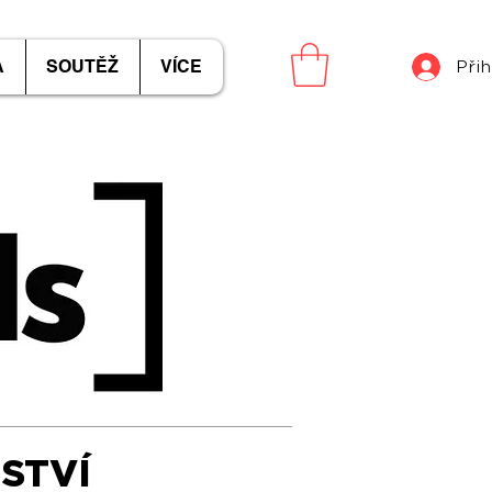
A
SOUTĚŽ
VÍCE
Přih
STVÍ