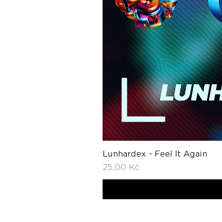
Lunhardex - Feel It Again
Cena
25,00 Kč