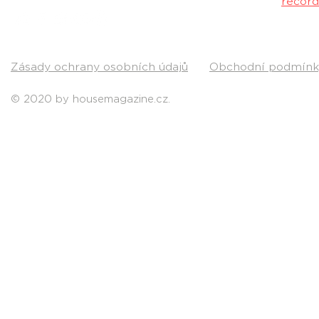
Kontakt:
recor
Pošli nám svou
Zásady ochrany osobních údajů
Obchodní podmínk
© 2020 by housemagazine.cz.