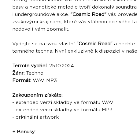
basy a hypnotické melodie tvoří dokonalý soundtra
i undergroundové akce.
"Cosmic Road"
vás proved
zvukovými krajinami, které vás vtáhnou do svého t
nedovolí vám zpomalit.
Vydejte se na svou vlastní
"Cosmic Road"
a nechte 
temného techna. Nyní exkluzivně k dispozici v naš
Termín vydání
: 25.10.2024
Žánr:
Techno
Formát:
WAV, MP3
Zakoupením získáte:
- extended verzi skladby ve formátu WAV
- extended verzi skladby ve formátu MP3
- originální artwork
+ Bonusy: