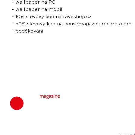
- wallpaper na PC
- wallpaper na mobil
- 10% slevový kód na raveshop.cz
- 50% slevový kód na housemagazinerecords.com
- poděkování
housemagazine.
hudbu. Neklad
Máš dobrý tr
poslechu a my 