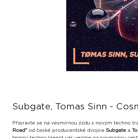
Subgate, Tomas Sinn - Cos
Připravte se na vesmírnou jízdu s novým techno 
Road"
od české producentské dvojice
Subgate
a
To
temný techno klenot vás vezme na kosmickou cest