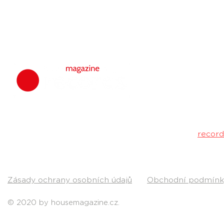
housemagazine.
hudbu. Neklad
Máš dobrý tr
poslechu a my 
Kontakt:
recor
Pošli nám svou
Zásady ochrany osobních údajů
Obchodní podmínk
© 2020 by housemagazine.cz.