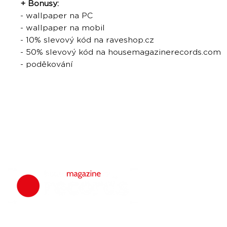
+ Bonusy:
- wallpaper na PC
- wallpaper na mobil
- 10% slevový kód na raveshop.cz
- 50% slevový kód na housemagazinerecords.com
- poděkování
housemagazine.
hudbu. Neklad
Máš dobrý tr
poslechu a my 