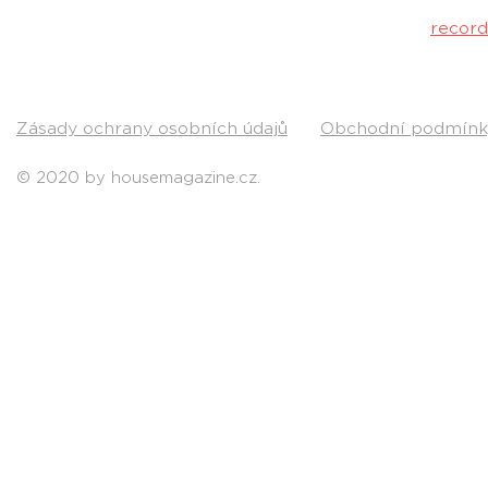
Kontakt:
recor
Pošli nám svou
Zásady ochrany osobních údajů
Obchodní podmínk
© 2020 by housemagazine.cz.