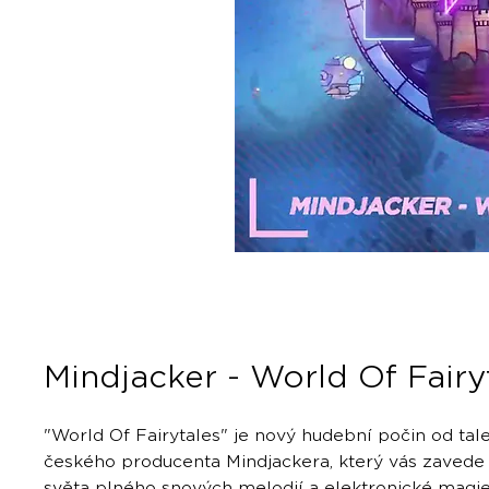
Mindjacker - World Of Fairy
"World Of Fairytales" je nový hudební počin od ta
českého producenta Mindjackera, který vás zavede
světa plného snových melodií a elektronické magie.