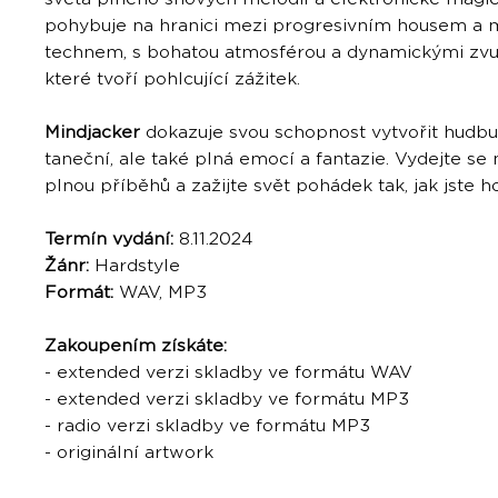
pohybuje na hranici mezi progresivním housem a
technem, s bohatou atmosférou a dynamickými zvu
které tvoří pohlcující zážitek.
Mindjacker
dokazuje svou schopnost vytvořit hudbu,
taneční, ale také plná emocí a fantazie. Vydejte se
plnou příběhů a zažijte svět pohádek tak, jak jste h
Termín vydání:
8.11.2024
Žánr:
Hardstyle
Formát:
WAV, MP3
Zakoupením získáte:
- extended verzi skladby ve formátu WAV
- extended verzi skladby ve formátu MP3
- radio verzi skladby ve formátu MP3
- originální artwork