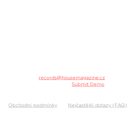
housemagazine.cz records je český label vydá
hudbu. Neklademe meze žánrům a podporujeme m
Máš dobrý track a chceš ho vydat na naše
poslechu a my ti napíšeme.
Kontakt:
records@housemagazine.cz
Pošli nám svou hudbu:
Submit Demo
Obchodní podmínky
Nejčastější dotazy (FAQ)