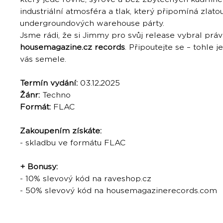
industriální atmosféra a tlak, který připomíná zlato
undergroundových warehouse párty.
Jsme rádi, že si Jimmy pro svůj release vybral prá
housemagazine.cz records
. Připoutejte se – tohle j
vás semele.
Termín vydání:
03.12
.
2025
Žánr:
Techno
Formát:
FLAC
Zakoupením získáte:
- skladbu ve formátu FLAC
+ Bonusy:
- 10% slevový kód na raveshop.cz
- 50% slevový kód na housemagazinerecords.com