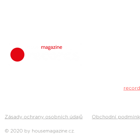
housemagazine.
hudbu. Neklad
Máš dobrý tr
poslechu a my 
Kontakt:
recor
Pošli nám svou
Zásady ochrany osobních údajů
Obchodní podmínk
© 2020 by housemagazine.cz.