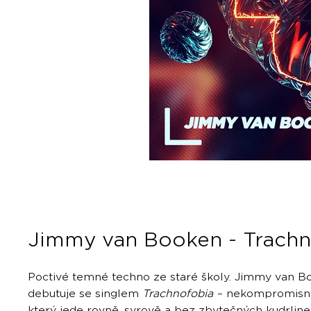
Jimmy van Booken - Trachn
Poctivé temné techno ze staré školy. Jimmy van B
debutuje se singlem
Trachnofobia
– nekompromisn
který jede rovně, syrově a bez zbytečných kudrlin