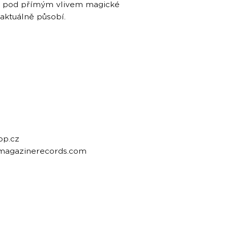
kl pod přímým vlivem magické
aktuálně působí.
op.cz
emagazinerecords.com