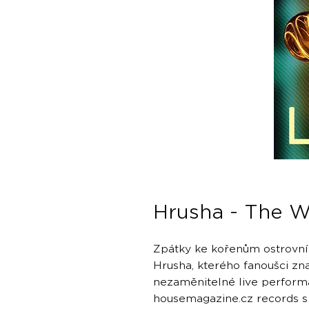
Hrusha - The W
Zpátky ke kořenům ostrovní
Hrusha, kterého fanoušci zn
nezaměnitelné live perform
housemagazine.cz records s