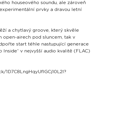
ckého houseového soundu, ale zároveň
experimentální prvky a dravou letní
ží a chytlavý groove, který skvěle
h open-airech pod sluncem, tak v
pořte start téhle nastupující generace
p Inside“ v nejvyšší audio kvalitě (FLAC)
rack/1D7C8LngHqyUfIGCj10L2I?