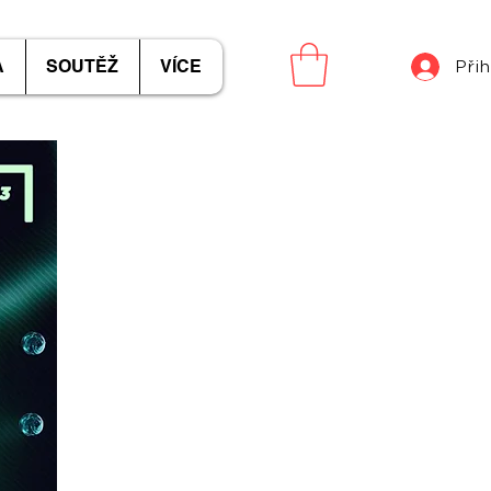
A
SOUTĚŽ
VÍCE
Přih