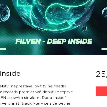
Inside
25
lství nepřestává lovit ty nejmladší
cz records premiérově debutuje teprve
VEN se svým singlem „Deep Inside“.
ve přináší track, který se sice pevně