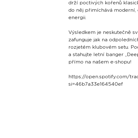
drží poctivých kořenů klasi
do něj přimíchává moderní, 
energii.
Výsledkem je neskutečně svě
zafunguje jak na odpoledníc
rozjetém klubovém setu. Pod
a stahujte letní banger „Dee
přímo na našem e-shopu!
https://open.spotify.com/t
si=46b7a33e164540ef