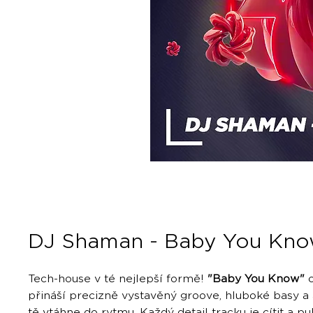
DJ Shaman - Baby You Kn
Tech-house v té nejlepší formě!
"Baby You Know"
přináší precizně vystavěný groove, hluboké basy a 
tě vtáhne do rytmu. Každý detail tracku je cítit a pul