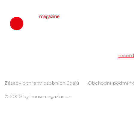
housemagazine.
hudbu. Neklad
Máš dobrý tr
poslechu a my 
Kontakt:
recor
Pošli nám svou
Zásady ochrany osobních údajů
Obchodní podmínk
© 2020 by housemagazine.cz.