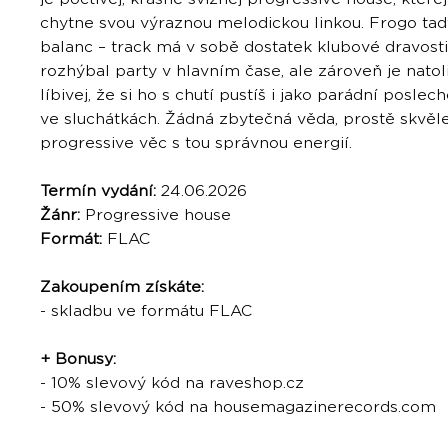
chytne svou výraznou melodickou linkou. Frogo tady
balanc – track má v sobě dostatek klubové dravosti
rozhýbal party v hlavním čase, ale zároveň je natol
líbivej, že si ho s chutí pustíš i jako parádní posle
ve sluchátkách. Žádná zbytečná věda, prostě skvěle
progressive věc s tou správnou energií.
Termín vydání:
24.06.2026
Žánr:
Progressive house
Formát:
FLAC
Zakoupením získáte:
- skladbu ve formátu FLAC
+ Bonusy:
- 10% slevový kód na raveshop.cz
- 50% slevový kód na housemagazinerecords.com