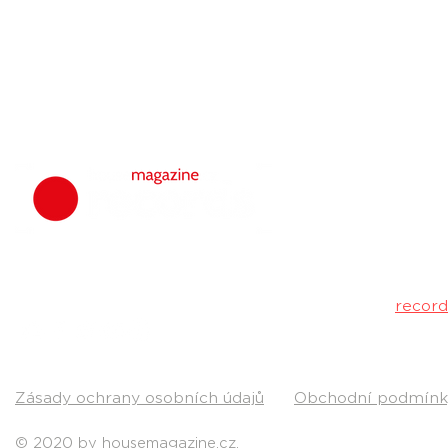
housemagazine.
hudbu. Neklad
Máš dobrý tr
poslechu a my 
Kontakt:
recor
Pošli nám svou
Zásady ochrany osobních údajů
Obchodní podmínk
© 2020 by housemagazine.cz.