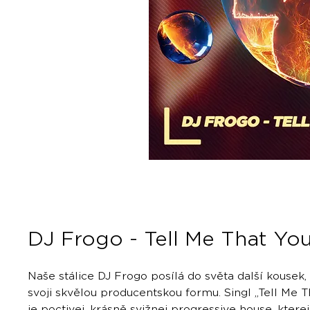
DJ Frogo - Tell Me That Yo
Naše stálice DJ Frogo posílá do světa další kousek
svoji skvělou producentskou formu. Singl „Tell Me T
je poctivej, krásně svižnej progressive house, ktere