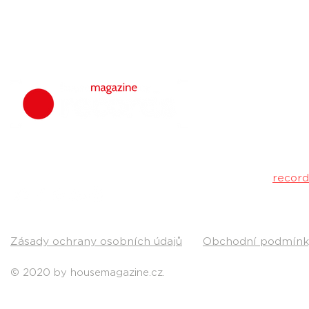
housemagazine.
hudbu. Neklad
Máš dobrý tr
poslechu a my 
Kontakt:
recor
Pošli nám svou
Zásady ochrany osobních údajů
Obchodní podmínk
© 2020 by housemagazine.cz.