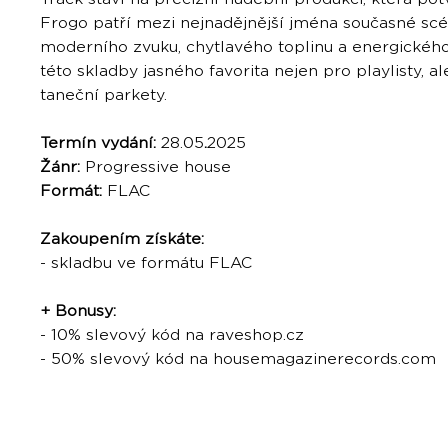
Frogo patří mezi nejnadějnější jména současné sc
moderního zvuku, chytlavého toplinu a energického
této skladby jasného favorita nejen pro playlisty, al
taneční parkety.
Termín vydání:
28.05
.
2025
Žánr:
Progressive house
Formát:
FLAC
Zakoupením získáte:
- skladbu ve formátu FLAC
+ Bonusy:
- 10% slevový kód na raveshop.cz
- 50% slevový kód na housemagazinerecords.com