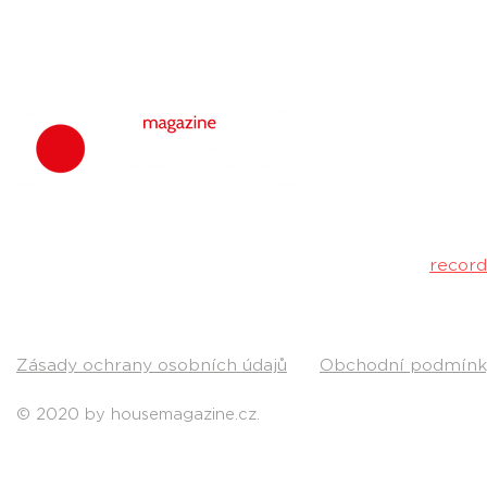
housemagazine.
hudbu. Neklad
Máš dobrý tr
poslechu a my 
Kontakt:
recor
Pošli nám svou
Zásady ochrany osobních údajů
Obchodní podmínk
© 2020 by housemagazine.cz.