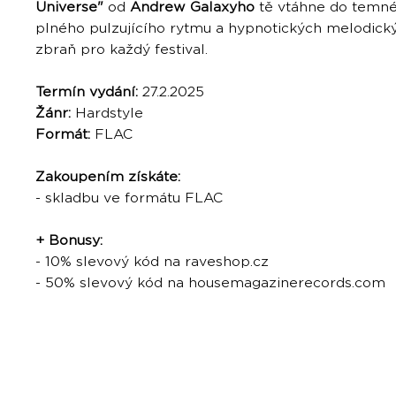
Universe"
od
Andrew Galaxyho
tě vtáhne do temn
plného pulzujícího rytmu a hypnotických melodický
zbraň pro každý festival.
Termín vydání:
27.2.2025
Žánr:
Hardstyle
Formát:
FLAC
Zakoupením získáte:
- skladbu ve formátu FLAC
+ Bonusy:
- 10% slevový kód na raveshop.cz
- 50% slevový kód na housemagazinerecords.com