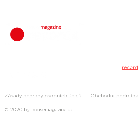
housemagazine.
hudbu. Neklad
Máš dobrý tr
poslechu a my 
Kontakt:
recor
Pošli nám svou
Zásady ochrany osobních údajů
Obchodní podmínk
© 2020 by housemagazine.cz.