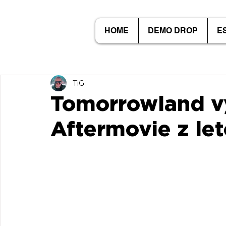
HOME
DEMO DROP
E
TiGi
Tomorrowland vy
Aftermovie z let