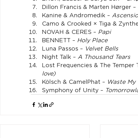
Dillon Francis & Marten Hørger – 
Kanine & Andromedik – 
Ascensi
Camo & Crooked × Tiga & Zynther
NOVAH & CERES – 
Papi
BENNETT – 
Holy Place
Luna Passos – 
Velvet Bells
Night Talk – 
A Thousand Tears
Lost Frequencies & The Temper T
love)
Kölsch & CamelPhat – 
Waste My 
Symphony of Unity – 
Tomorrowl