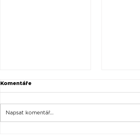
Komentáře
Napsat komentář...
Universal prodává akcie
Oficiální 
Spotify za stovky
Tomorrow