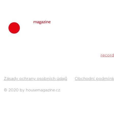
milionů
venku
housemagazine.
hudbu. Neklad
Máš dobrý tr
poslechu a my 
Kontakt:
recor
Pošli nám svou
Zásady ochrany osobních údajů
Obchodní podmínk
© 2020 by housemagazine.cz.