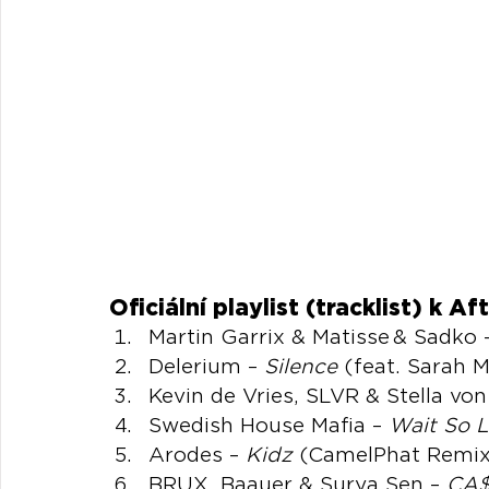
Oficiální playlist (tracklist) k A
Martin Garrix & Matisse & Sadko 
Delerium – 
Silence
 (feat. Sarah
Kevin de Vries, SLVR & Stella von
Swedish House Mafia – 
Wait So 
Arodes – 
Kidz
 (CamelPhat Remix
BRUX, Baauer & Surya Sen – 
CA$