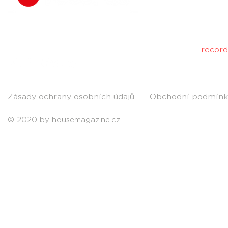
Máš dobrý tr
poslechu a my 
Kontakt:
recor
Pošli nám svou
Zásady ochrany osobních údajů
Obchodní podmínk
© 2020 by housemagazine.cz.