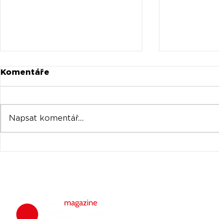
Komentáře
Napsat komentář...
Universal prodává akcie
Oficiální 
Spotify za stovky
Tomorrow
milionů
venku
housemagazine.
hudbu. Neklad