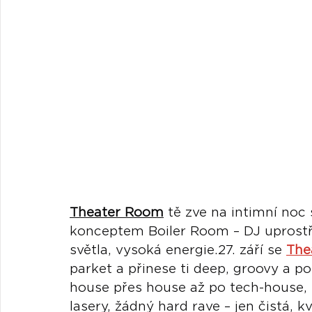
Theater Room
 tě zve na intimní noc
konceptem Boiler Room – DJ uprostř
světla, vysoká energie.27. září se 
The
parket a přinese ti deep, groovy a p
house přes house až po tech-house,
lasery, žádný hard rave – jen čistá, k