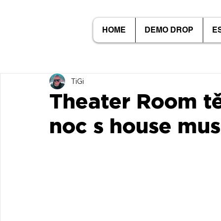
HOME
DEMO DROP
E
TiGi
Theater Room tě
noc s house mus