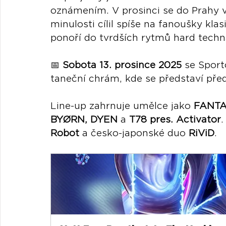
oznámením. V prosinci se do Prahy vr
minulosti cílil spíše na fanoušky kla
ponoří do tvrdších rytmů hard techn
📅 
Sobota 13. prosince 2025
 se Sport
taneční chrám, kde se představí pře
Line-up zahrnuje umělce jako 
FANTA
BYØRN, DYEN
 a 
T78 pres. Activator
.
Robot
 a česko-japonské duo 
RiViD
.