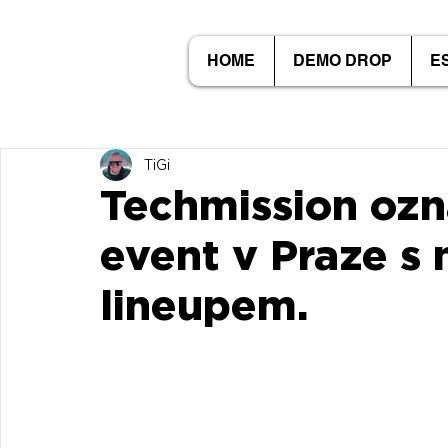
HOME
DEMO DROP
E
TiGi
Techmission ozn
event v Praze s
lineupem.