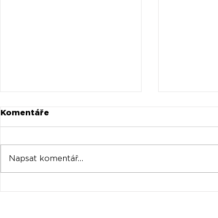
Komentáře
Napsat komentář...
Vangelisův první
Universal
syntetizátor Yamaha
Spotify z
CS-80 se prodal za
milionů
rekordních 534 000