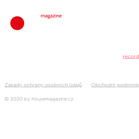
dolarů: Jde o nejdražší
syntetizátor v historii
housemagazine.
hudbu. Neklad
Máš dobrý tr
poslechu a my 
Kontakt:
recor
Pošli nám svou
Zásady ochrany osobních údajů
Obchodní podmínk
© 2020 by housemagazine.cz.