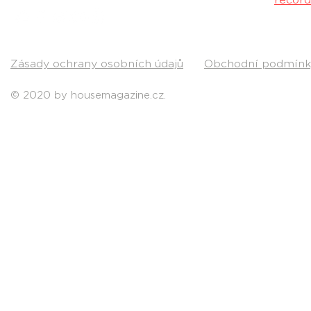
Kontakt:
recor
Pošli nám svou
Zásady ochrany osobních údajů
Obchodní podmínk
© 2020 by housemagazine.cz.