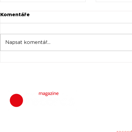
Komentáře
Napsat komentář...
Universal prodává akcie
Oficiální 
Spotify za stovky
Tomorrow
milionů
venku
housemagazine.
hudbu. Neklad
Máš dobrý tr
poslechu a my 