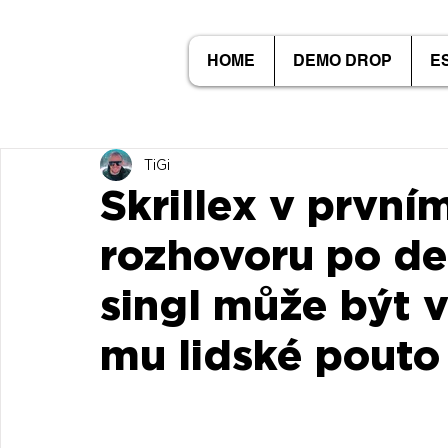
HOME
DEMO DROP
E
TiGi
Skrillex v prvn
rozhovoru po des
singl může být vi
mu lidské pouto