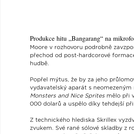
Produkce hitu „Bangarang“ na mikrofo
Moore v rozhovoru podrobně zavzpom
přechod od post-hardcorové formace 
hudbě. 
Popřel mýtus, že by za jeho průlomo
vydavatelský aparát s neomezeným r
Monsters and Nice Sprites
 mělo při
000 dolarů a uspělo díky tehdejší při
Z technického hlediska Skrillex vyzd
zvukem. Své rané sólové skladby z 