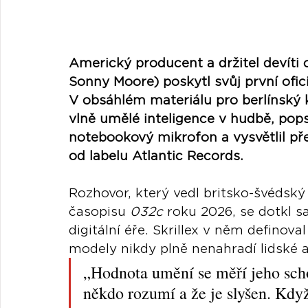
Americký producent a držitel devíti
Sonny Moore) poskytl svůj první ofici
V obsáhlém materiálu pro berlínský k
vlně umělé inteligence v hudbě, pop
notebookový mikrofon a vysvětlil p
od labelu Atlantic Records.
Rozhovor, který vedl britsko-švédský
časopisu 
032c
 roku 2026, se dotkl 
digitální éře. Skrillex v něm definova
modely nikdy plně nenahradí lidské a
„Hodnota umění se měří jeho scho
někdo rozumí a že je slyšen. Kdy