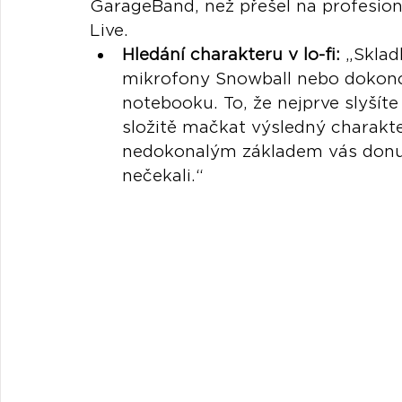
GarageBand, než přešel na profesioná
Live.
Hledání charakteru v lo-fi:
 „Sklad
mikrofony Snowball nebo dokonc
notebooku. To, že nejprve slyšíte 
složitě mačkat výsledný charakte
nedokonalým základem vás donutí
nečekali.“