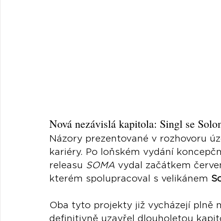
Nová nezávislá kapitola: Singl se So
Názory prezentované v rozhovoru úzc
kariéry. Po loňském vydání koncepč
releasu 
SOMA
 vydal začátkem červe
kterém spolupracoval s velikánem 
S
Oba tyto projekty již vycházejí plně 
definitivně uzavřel dlouholetou kapit