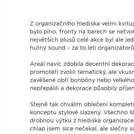
Z organizačního hlediska velmi kvituj
bylo plno, fronty na barech se netvoř
největších plusů celé akce byl ale je
hutný sound – za to letí organizátor
Areál navíc zdobila decentní dekorac
promotéři zvolili tematický, ale vkusn
zavěšené obří bonbóny nebo velkého
nepřepálili a dekorace působily příje
Stejně tak chválím oblečení kompletn
konceptu stylově slazený. Všechno šl
drobnou výtku z hlediska organizace 
chlap jsem sice nečekal, ale slečny s