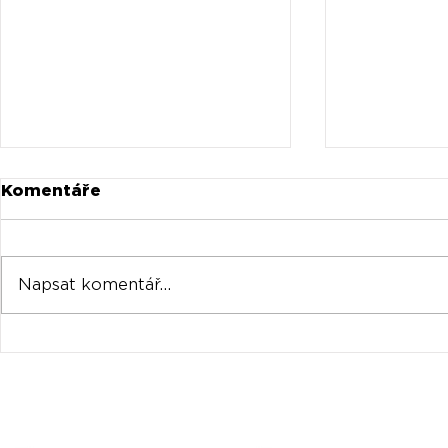
Komentáře
Napsat komentář...
Universal prodává akcie
Oficiální 
Spotify za stovky
Tomorrow
milionů
venku