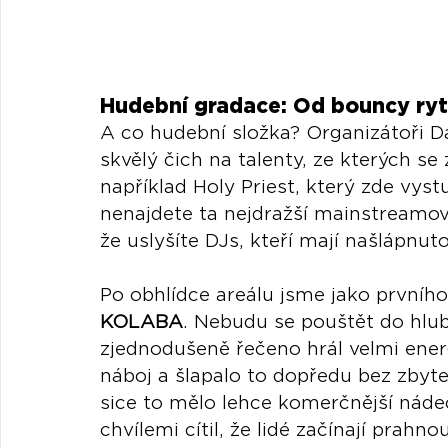
Hudební gradace: Od bouncy ry
A co hudební složka? Organizátoři Day
skvělý čich na talenty, ze kterých se
například Holy Priest, který zde vystu
nenajdete ta nejdražší mainstreamová
že uslyšíte DJs, kteří mají našlápnut
Po obhlídce areálu jsme jako prvního
KOLABA
. Nebudu se pouštět do hlub
zjednodušeně řečeno hrál velmi ener
náboj a šlapalo to dopředu bez zbyte
sice to mělo lehce komerčnější náde
chvílemi cítil, že lidé začínají prah