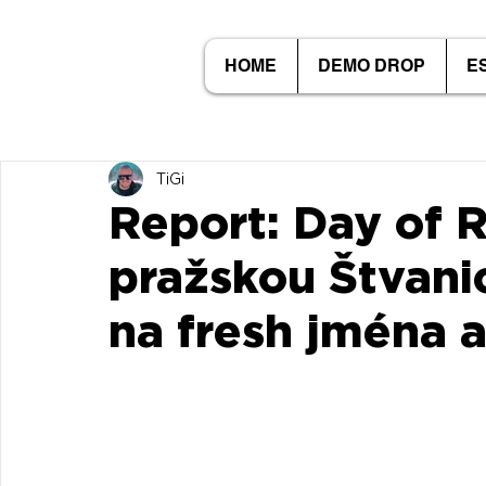
HOME
DEMO DROP
E
TiGi
Report: Day of R
pražskou Štvanici
na fresh jména a