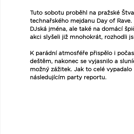
Tuto sobotu proběhl na pražské Štvani
technařského mejdanu Day of Rave. Or
DJská jména, ale také na domácí špič
akci slyšeli již mnohokrát, rozhodli j
K parádní atmosféře přispělo i počas
deštěm, nakonec se vyjasnilo a sluní
možný zážitek. Jak to celé vypadalo
následujícím party reportu.