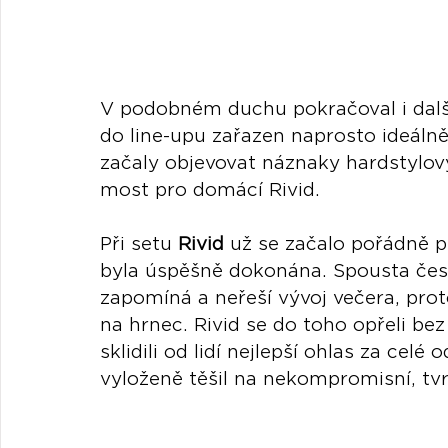
V podobném duchu pokračoval i dalš
do line-upu zařazen naprosto ideáln
začaly objevovat náznaky hardstylov
most pro domácí Rivid.
Při setu 
Rivid
 už se začalo pořádně p
byla úspěšně dokonána. Spousta čes
zapomíná a neřeší vývoj večera, proto
na hrnec. Rivid se do toho opřeli bez
sklidili od lidí nejlepší ohlas za celé
vyloženě těšil na nekompromisní, tv