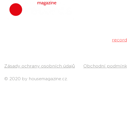
housemagazine.
hudbu. Neklad
Máš dobrý tr
poslechu a my 
Kontakt:
recor
Pošli nám svou
Zásady ochrany osobních údajů
Obchodní podmínk
© 2020 by housemagazine.cz.