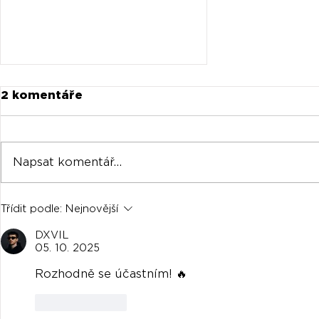
2 komentáře
Napsat komentář...
housemagazine.cz DJ
Třídit podle:
Nejnovější
contest. Zahraj si na
hard techno eventu v
DXVIL
OXu.
05. 10. 2025
Rozhodně se účastním! 🔥
To se mi líbí