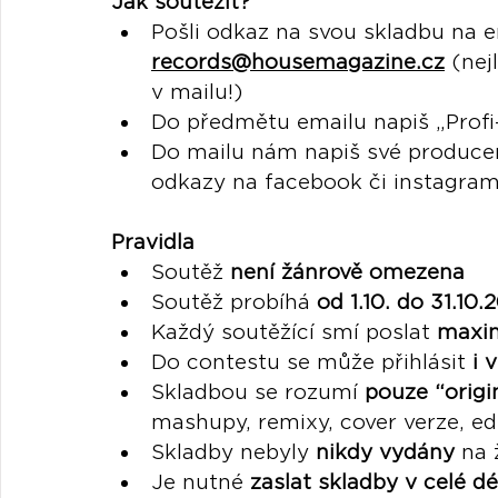
Jak soutěžit?
Pošli odkaz na svou skladbu na e
records@housemagazine.cz
(nej
v mailu!)
Do předmětu emailu napiš „Profi
Do mailu nám napiš své producen
odkazy na facebook či instagra
Pravidla
Soutěž 
není žánrově omezena
Soutěž probíhá 
od 1.10. do 31.10.
Každý soutěžící smí poslat 
maxim
Do contestu se může přihlásit 
i 
Skladbou se rozumí 
pouze “origi
mashupy, remixy, cover verze, ed
Skladby nebyly 
nikdy vydány
 na 
Je nutné 
zaslat skladby v celé dé