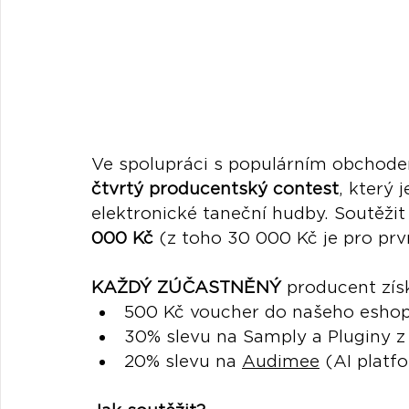
Ve spolupráci s populárním obchod
čtvrtý producentský contest
, který 
elektronické taneční hudby. Soutěži
000 Kč
 (z toho 30 000 Kč je pro prvn
KAŽDÝ ZÚČASTNĚNÝ
 producent zís
500 Kč voucher do našeho eshop
30% slevu na Samply a Pluginy z
20% slevu na 
Audimee
 (AI platf