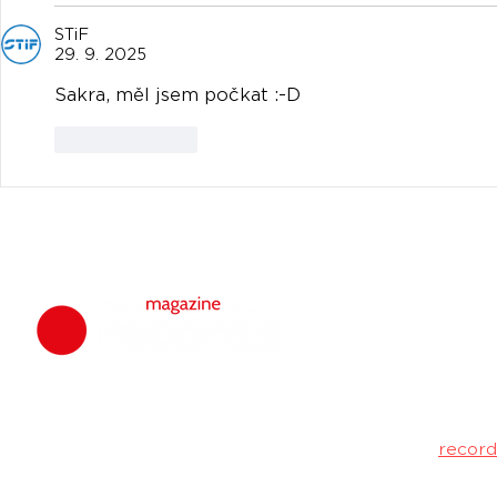
STiF
29. 9. 2025
Sakra, měl jsem počkat :-D
To se mi líbí
housemagazine.
hudbu. Neklad
Máš dobrý tr
poslechu a my 
Kontakt:
recor
Pošli nám svou