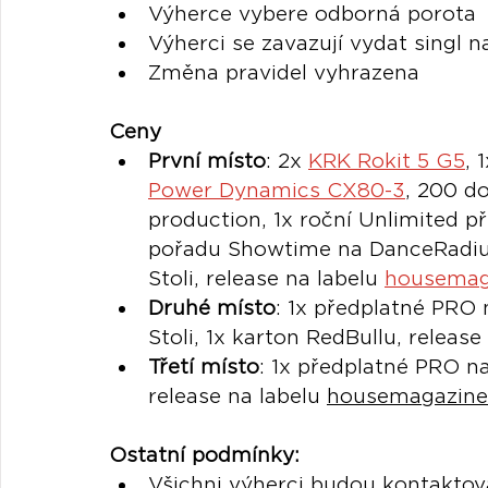
Výherce vybere odborná porota
Výherci se zavazují vydat singl na
Změna pravidel vyhrazena
Ceny
První místo
: 
2x 
KRK Rokit 5 G5
, 1
Power Dynamics CX80-3
, 200 d
production, 1x roční Unlimited p
pořadu Showtime na DanceRadiu, 
Stoli, release na labelu 
housemag
Druhé místo
: 1x 
předplatné PRO n
Stoli, 1x karton RedBullu, release
Třetí místo
: 1x předplatné PRO na
release na labelu 
housemagazine
Ostatní podmínky:
Všichni výherci budou kontaktová