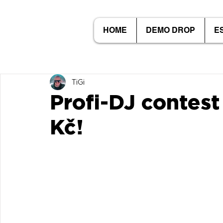
HOME
DEMO DROP
E
TiGi
Profi-DJ contes
Kč!