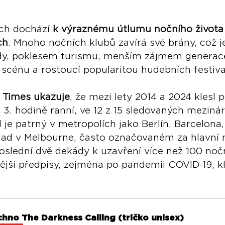
ch dochází 
k výraznému útlumu nočního života 
ch
. Mnoho nočních klubů zavírá své brány, což 
dy, poklesem turismu, menším zájmem generace
 scénu a rostoucí popularitou hudebních festiva
l Times ukazuje
, že mezi lety 2014 a 2024 klesl p
o 3. hodině ranní, ve 12 z 15 sledovaných meziná
 je patrný v metropolích jako Berlín, Barcelona
lad v Melbourne, často označovaném za hlavní 
oslední dvě dekády k uzavření více než 100 nočn
ější předpisy, zejména po pandemii COVID-19, k
chno The Darkness Calling (tričko unisex)