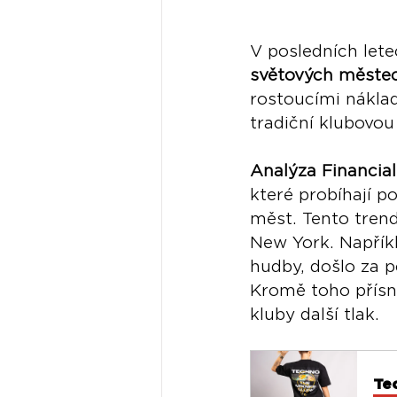
V posledních lete
světových měste
rostoucími nákla
tradiční klubovou
Analýza Financia
které probíhají p
měst. Tento trend
New York. Napřík
hudby, došlo za p
Kromě toho přísn
kluby další tlak. 
Te