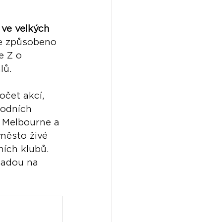
ve velkých 
je způsobeno 
 Z o 
lů.
očet akcí, 
rodních 
, Melbourne a 
město živé 
ích klubů. 
ladou na 