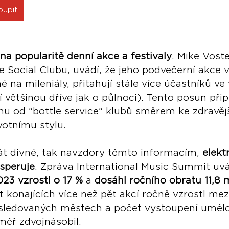
oupit
 na popularitě denní akce a festivaly
. Mike Voste
e Social Clubu, uvádí, že jeho podvečerní akce 
na mileniály, přitahují stále více účastníků ve
 většinou dříve jak o půlnoci). Tento posun přip
nu od "bottle service" klubů směrem ke zdravěj
votnímu stylu.
át divné, tak navzdory těmto informacím, 
elekt
speruje
. Zpráva International Music Summit uvá
23 vzrostl o 17 %
 a 
dosáhl ročního obratu 11,8 m
t konajících více než pět akcí ročně vzrostl mezi
 sledovaných městech a počet vystoupení uměl
měř zdvojnásobil.