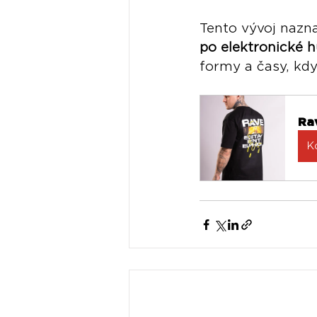
Tento vývoj nazna
po elektronické h
formy a časy, kdy 
Rav
K