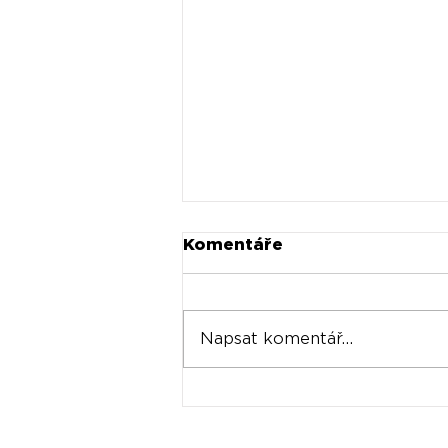
Komentáře
Napsat komentář...
Universal prodává akcie
Spotify za stovky
milionů