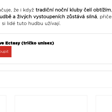
čuje, že i když 
tradiční noční kluby čelí obtížím
udbě a živých vystoupeních zůstává silná
, přič
si lidé tuto hudbu užívají.
e Ectasy (tričko unisex)
oupit