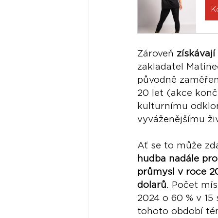
K
Zároveň 
získávají
zakladatel Matine
původně zaměřené 
20 let (akce končí
kulturnímu odklo
vyváženějšímu ži
Ať se to může zd
hudba nadále pro
průmysl v roce 20
dolarů
. Počet mís
2024 o 60 % v 15
tohoto období té