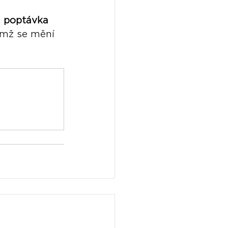
, 
poptávka 
emž se mění 