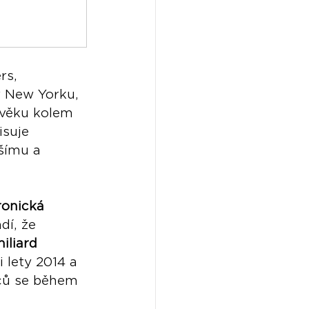
rs, 
v New Yorku, 
 věku kolem 
isuje 
šímu a 
ronická 
dí, že 
iliard 
 lety 2014 a 
ců se během 