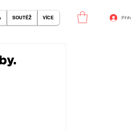
A
SOUTĚŽ
VÍCE
Přih
by.