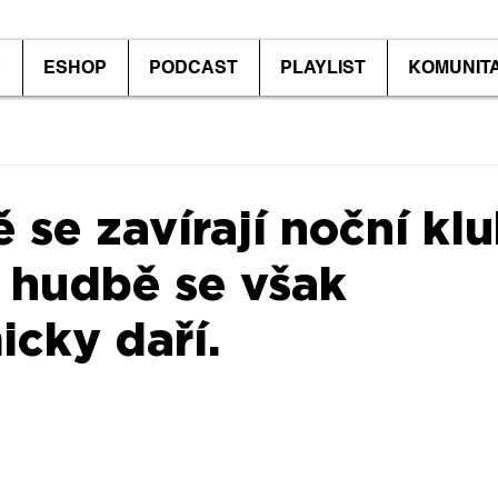
P
ESHOP
PODCAST
PLAYLIST
KOMUNIT
 se zavírají noční klu
 hudbě se však
cky daří.