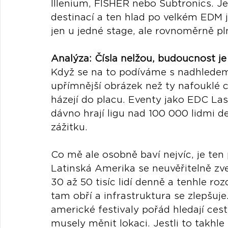
Illenium, FISHER nebo Subtronics. Je 
destinací a ten hlad po velkém EDM j
jen u jedné stage, ale rovnoměrně plní
Analýza: Čísla nelžou, budoucnost je 
Když se na to podíváme s nadhlede
upřímnější obrázek než ty nafouklé c
házejí do placu. Eventy jako EDC 
dávno hrají ligu nad 100 000 lidmi den
zážitku.
Co mě ale osobně baví nejvíc, je ten
Latinská Amerika se neuvěřitelně zv
30 až 50 tisíc lidí denně a tenhle ro
tam obří a infrastruktura se zlepšuj
americké festivaly pořád hledají cest
musely měnit lokaci. Jestli to takhle