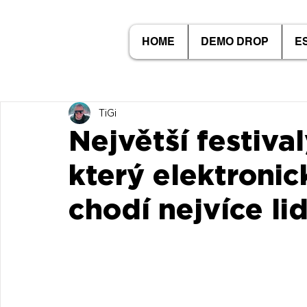
HOME
DEMO DROP
E
TiGi
Největší festiva
který elektronic
chodí nejvíce lid