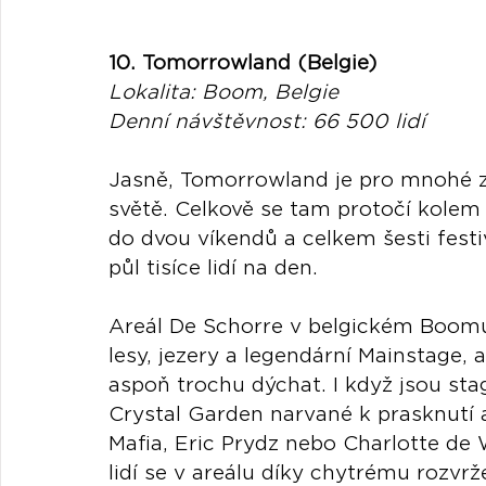
10. Tomorrowland (Belgie)
Lokalita: Boom, Belgie
Denní návštěvnost: 66 500 lidí
Jasně, Tomorrowland je pro mnohé z
světě. Celkově se tam protočí kolem 4
do dvou víkendů a celkem šesti fest
půl tisíce lidí na den. 
Areál De Schorre v belgickém Boomu 
lesy, jezery a legendární Mainstage,
aspoň trochu dýchat. I když jsou s
Crystal Garden narvané k prasknutí 
Mafia, Eric Prydz nebo Charlotte de 
lidí se v areálu díky chytrému rozvrž