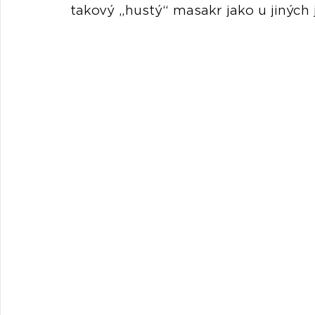
takový „hustý“ masakr jako u jinýc