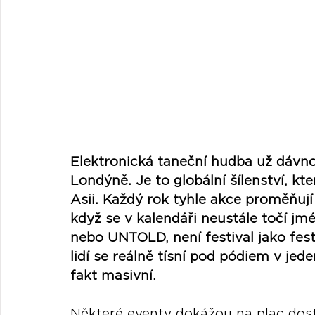
Elektronická taneční hudba už dávno 
Londýně. Je to globální šílenství, kt
Asii. Každý rok tyhle akce proměňují
když se v kalendáři neustále točí j
nebo UNTOLD, není festival jako festi
lidí se reálně tísní pod pódiem v jeden
fakt masivní.
Některé eventy dokážou na plac dosta