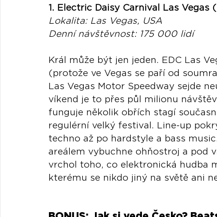
1. Electric Daisy Carnival Las Vegas
Lokalita: Las Vegas, USA
Denní návštěvnost: 175 000 lidí
Král může být jen jeden. EDC Las Ve
(protože ve Vegas se paří od soumr
Las Vegas Motor Speedway sejde neuv
víkend je to přes půl milionu návštěv
funguje několik obřích stagí současn
regulérní velký festival. Line-up po
techno až po hardstyle a bass musi
areálem vybuchne ohňostroj a pod vám
vrchol toho, co elektronická hudba m
kterému se nikdo jiný na světě ani ne
BONUS: Jak si vede Česko? Beat