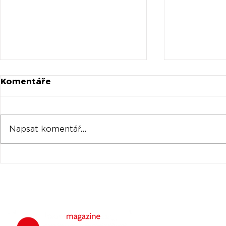
Komentáře
Napsat komentář...
Universal prodává akcie
Oficiální 
Spotify za stovky
Tomorrow
milionů
venku
housemagazine.