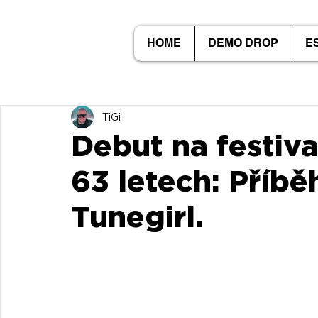
HOME
DEMO DROP
E
TiGi
Debut na festiv
63 letech: Příb
Tunegirl.