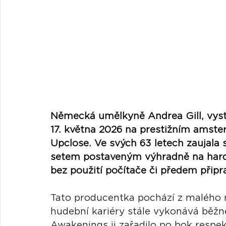
Německá umělkyně Andrea Gill, vyst
17. května 2026 na prestižním amst
Upclose. Ve svých 63 letech zaujala
setem postaveným výhradně na hard
bez použití počítače či předem připr
Tato producentka pochází z malého m
hudební kariéry stále vykonává běžné
Awakenings ji zařadilo po bok resp