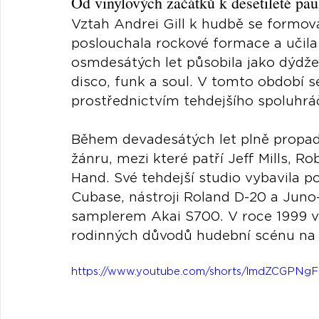
Od vinylových začátků k desetileté pa
Vztah Andrei Gill k hudbě se formova
poslouchala rockové formace a učila 
osmdesátých let působila jako dýdžej
disco, funk a soul. V tomto období s
prostřednictvím tehdejšího spoluhráč
Během devadesátých let plně propadl
žánru, mezi které patří Jeff Mills, Ro
Hand. Své tehdejší studio vybavila 
Cubase, nástroji Roland D-20 a Juno
samplerem Akai S700. V roce 1999 vš
rodinných důvodů hudební scénu na d
https://www.youtube.com/shorts/lmdZCGPNg