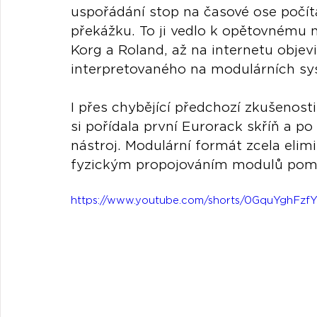
uspořádání stop na časové ose počíta
překážku. To ji vedlo k opětovnému 
Korg a Roland, až na internetu objev
interpretovaného na modulárních s
I přes chybějící předchozí zkušenost
si pořídala první Eurorack skříň a po
nástroj. Modulární formát zcela elimi
fyzickým propojováním modulů pomo
https://www.youtube.com/shorts/0GquYghFzf