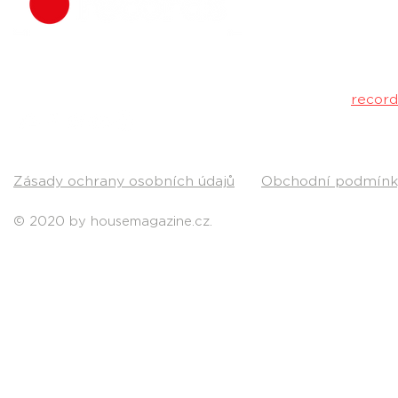
hudbu. Neklad
Máš dobrý tr
poslechu a my 
Kontakt:
recor
Pošli nám svou
Zásady ochrany osobních údajů
Obchodní podmínk
© 2020 by housemagazine.cz.