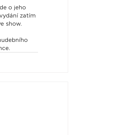
de o jeho 
vydání zatím 
ve show.
hudebního 
nce.