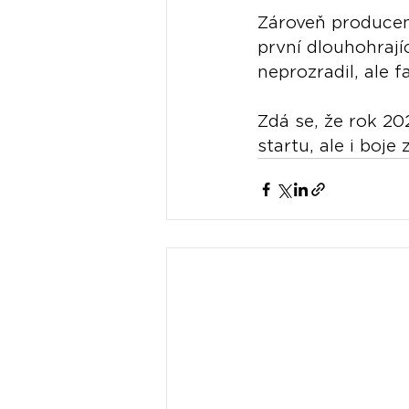
Zároveň producent
první dlouhohrají
neprozradil, ale 
Zdá se, že rok 2
startu, ale i boj