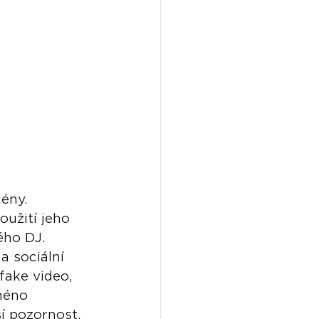
ény. 
užití jeho 
ého DJ.
 sociální 
fake video, 
méno 
í pozornost.