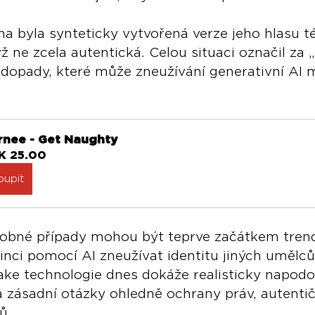
 byla synteticky vytvořená verze jeho hlasu t
ž ne zcela autentická. Celou situaci označil za 
í dopady, které může zneužívání generativní AI m
rnee - Get Naughty
K 25.00
oupit
dobné případy mohou být teprve začátkem trend
inci pomocí AI zneužívat identitu jiných umělců 
ke technologie dnes dokáže realisticky napodobi
á zásadní otázky ohledně ochrany práv, autentič
ů.