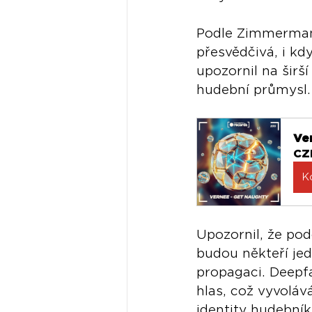
Podle Zimmermana
přesvědčivá, i kdy
upozornil na širš
hudební průmysl.
Ve
CZ
K
Upozornil, že po
budou někteří jed
propagaci. Deepfa
hlas, což vyvoláv
identity hudebník