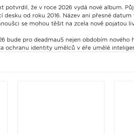
 potvrdil, že v roce 2026 vydá nové album. Půj
cí desku od roku 2016. Název ani přesné datum 
fanoušci se mohou těšit na zcela nově pojatou li
026 bude pro deadmau5 nejen obdobím nového 
e za ochranu identity umělců v éře umělé intelige