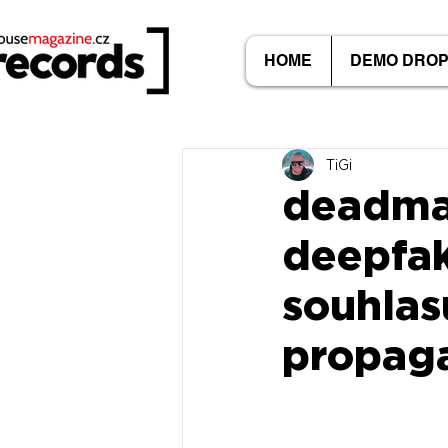
HOME
DEMO DRO
TiGi
deadmau
deepfak
souhlas
propaga