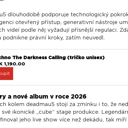
u5 dlouhodobě podporuje technologický pokrok
genci otevřený přístup, generativní nástroje um
h videí podle něj vyžadují přísnější regulaci. Zda
 podnikne právní kroky, zatím neuvedl.
chno The Darkness Calling (tričko unisex)
K 1,190.00
oupit
ry a nové album v roce 2026
ách kolem deadmau5 stojí za zmínku i to, že ne
své ikonické „cube“ stage produkce. Legendární
finoval jeho live show více než dekádu, tak míř