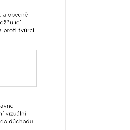
 a obecně 
ožňující 
 proti tvůrci 
dávno 
 vizuální 
í do důchodu.