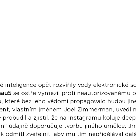
 inteligence opět rozvířily vody elektronické sc
au5
 se ostře vymezil proti neautorizovanému po
u, které bez jeho vědomí propagovalo hudbu jin
nt, vlastním jménem Joel Zimmerman, uvedl na
e probudil a zjistil, že na Instagramu koluje deep
m“ údajně doporučuje tvorbu jiného umělce. J
 odmítl zveřejnit, aby mu tím nepřidělával dalš