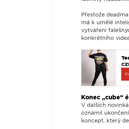
Přestože deadma
má k umělé inteli
vytváření falešnýc
konkrétního videa
Te
CZ
K
Konec „cube“ é
V dalších novink
oznámil ukončení 
koncept, který de