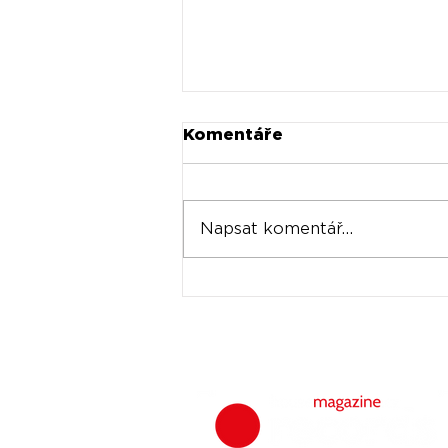
Komentáře
Napsat komentář...
Universal prodává akcie
Spotify za stovky
milionů