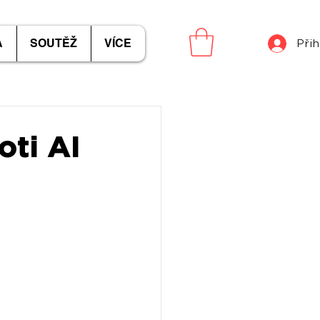
A
SOUTĚŽ
VÍCE
Přih
oti AI