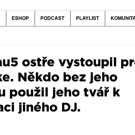
P
ESHOP
PODCAST
PLAYLIST
KOMUNIT
5 ostře vystoupil pr
e. Někdo bez jeho
u použil jeho tvář k
ci jiného DJ.