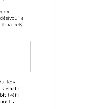
éměř 
„děsivou“ a 
ít na celý 
u, kdy 
k vlastní 
t tvář i 
nosti a 