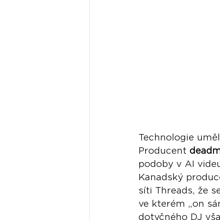
Technologie umělé
Producent 
deadm
podoby v AI vide
Kanadský produce
síti Threads, že s
ve kterém „on sá
dotyčného DJ však