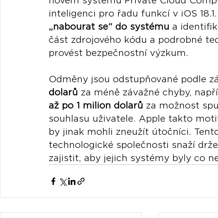
novém systému Private Cloud Compu
inteligenci pro řadu funkcí v iOS 18.1
„nabourat se“ do systému
 a identif
část zdrojového kódu a podrobné te
provést bezpečnostní výzkum.
Odměny jsou odstupňované podle zá
dolarů
 za méně závažné chyby, napří
až po 1 milion dolarů
 za možnost spus
souhlasu uživatele. Apple takto moti
by jinak mohli zneužít útočníci. Tento
technologické společnosti snaží drž
zajistit, aby jejich systémy byly co 