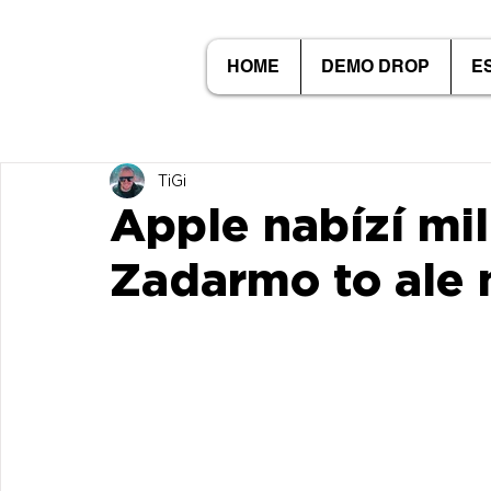
HOME
DEMO DROP
E
TiGi
Apple nabízí mil
Zadarmo to ale 