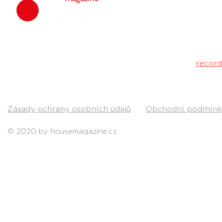
hudbu. Neklad
Máš dobrý tr
poslechu a my 
Kontakt:
recor
Pošli nám svou
Zásady ochrany osobních údajů
Obchodní podmínk
© 2020 by housemagazine.cz.