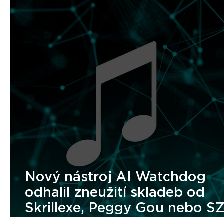
Nový nástroj AI Watchdog
odhalil zneužití skladeb od
Skrillexe, Peggy Gou nebo S
pro trénování AI