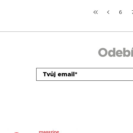
6
Odebí
housemagazine.