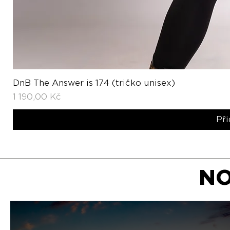
DnB The Answer is 174 (tričko unisex)
R
Cena
1 190,00 Kč
Při
NO