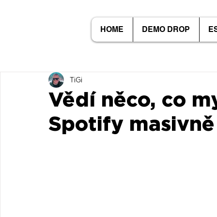
HOME
DEMO DROP
E
TiGi
Vědí něco, co m
Spotify masivně 