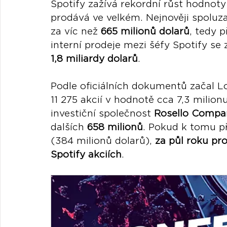
Spotify zažívá rekordní růst hodnoty 
prodává ve velkém. Nejnověji spoluza
za víc než 
665 milionů dolarů
, tedy p
interní prodeje mezi šéfy Spotify se 
1,8 miliardy dolarů
.
Podle oficiálních dokumentů začal Lor
11 275 akcií v hodnotě cca 7,3 milion
investiční společnost 
Rosello Compa
dalších 
658 milionů
. Pokud k tomu př
(384 milionů dolarů), 
za půl roku pr
Spotify akciích
.