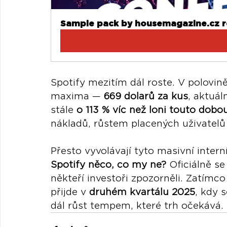
Sample pack by housemagazine.cz 
Spotify mezitím dál roste. V polovin
maxima — 
669 dolarů za kus
, aktuál
stále 
o 113 % víc než loni touto dobo
nákladů, růstem placených uživatel
Přesto vyvolávají tyto masivní interní
Spotify něco, co my ne?
 Oficiálně se
někteří investoři zpozorněli. Zatímco
přijde v 
druhém kvartálu 2025
, kdy 
dál růst tempem, které trh očekává.