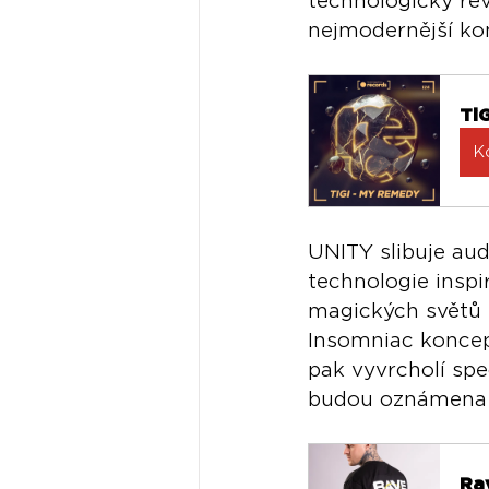
technologicky re
nejmodernější kon
Ti
K
UNITY slibuje audi
technologie inspi
magických světů
Insomniac koncep
pak vyvrcholí spe
budou oznámena 
Rav