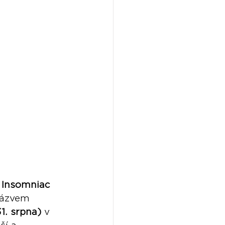
 Insomniac 
názvem 
1. srpna)
 v 