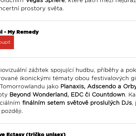
volučním 
Vegas Sphere
, které patří mezi nejdraž
certní prostory světa.
Gi - My Remedy
oupit
ovizuální zážitek spojující hudbu, příběhy a pok
rované ikonickými tématy obou festivalových gi
 Tomorrowlandu jako 
Planaxis, Adscendo a Orb
ty 
Beyond Wonderland, EDC či Countdown
. K
ciálním 
finálním setem světově proslulých DJs
,
později.
e Ectasy (tričko unisex)