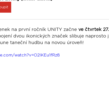
oupit
enek na první ročník UNITY začne 
ve čtvrtek 27
pojení dvou ikonických značek slibuje naprosto 
osune taneční hudbu na novou úroveň!
be.com/watch?v=O2IKEu1fRz8