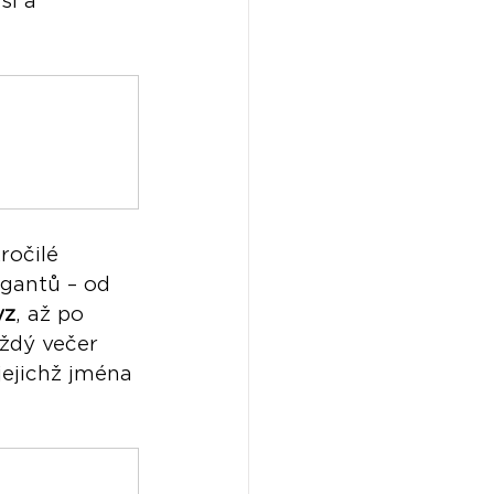
ší a 
ročilé 
gantů – od 
yz
, až po 
aždý večer 
 jejichž jména 