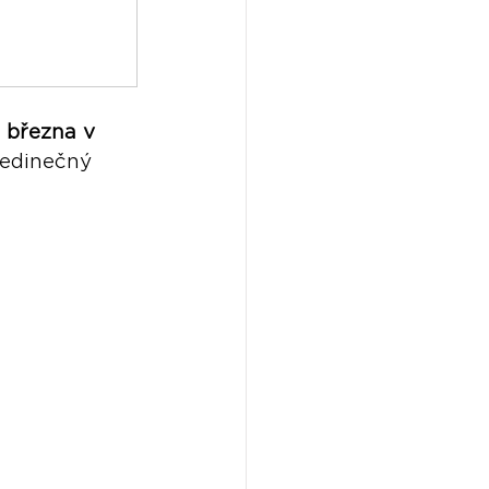
. března v 
jedinečný 