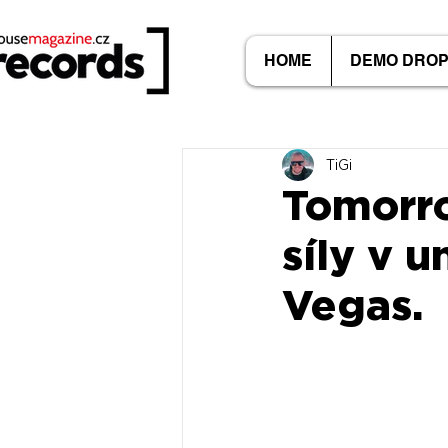
HOME
DEMO DRO
TiGi
Tomorro
síly v 
Vegas.