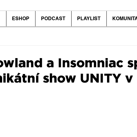
P
ESHOP
PODCAST
PLAYLIST
KOMUNIT
wland a Insomniac s
unikátní show UNITY v