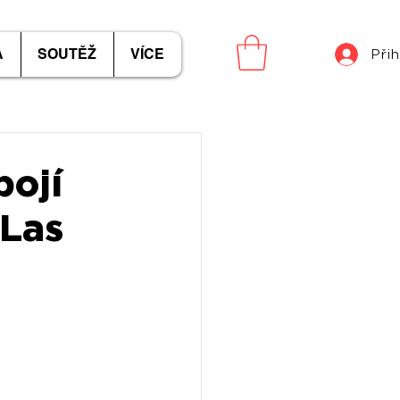
A
SOUTĚŽ
VÍCE
Přih
pojí
 Las