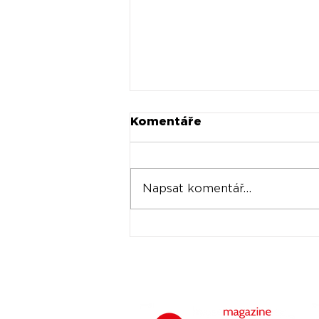
Komentáře
Napsat komentář...
Universal prodává akcie
Spotify za stovky
milionů