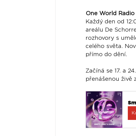
One World Radio n
Každý den od 12:
areálu De Schorre
rozhovory s umělc
celého světa. Nov
přímo do dění.
Začíná se 17. a 2
přenášenou živě z
Sm
K