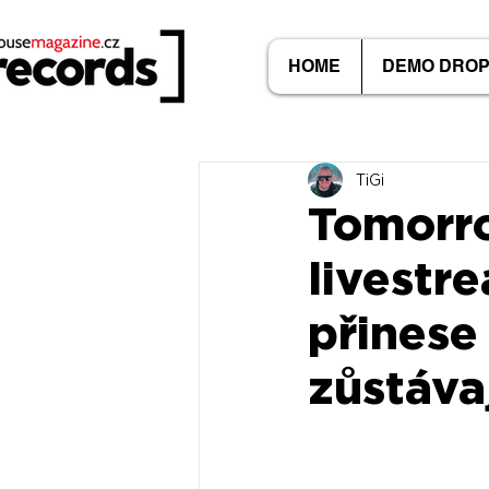
HOME
DEMO DRO
TiGi
Tomorro
livestre
přinese 
zůstáva