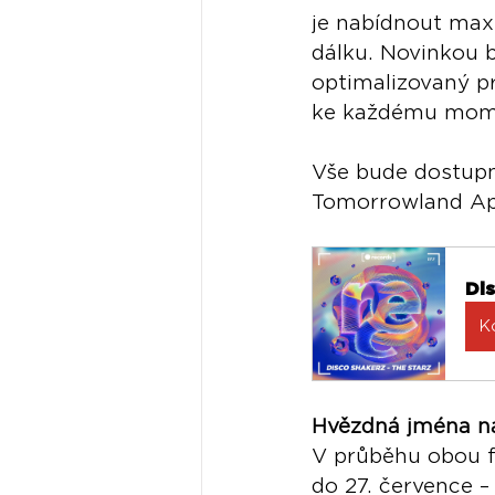
je nabídnout maxi
dálku. Novinkou 
optimalizovaný pr
ke každému momen
Vše bude dostupné
Tomorrowland App 
Di
K
Hvězdná jména na
V průběhu obou fe
do 27. července –