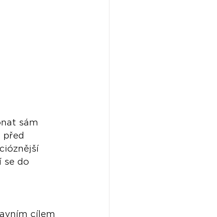
onat sám 
n před 
cióznější 
í se do 
avním cílem 