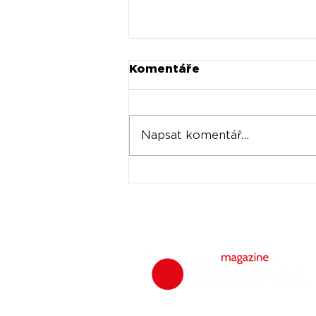
Komentáře
Napsat komentář...
Universal prodává akcie
Spotify za stovky
milionů