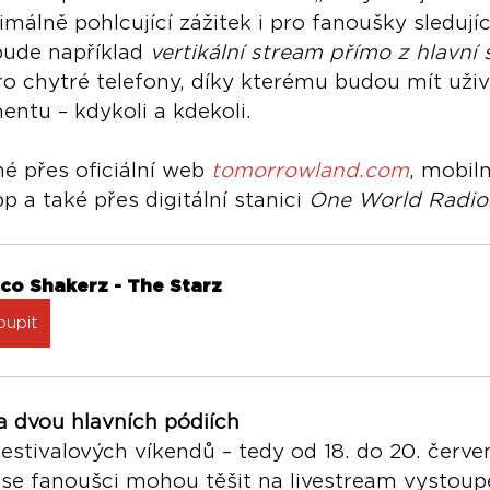
málně pohlcující zážitek i pro fanoušky sledující
bude například 
vertikální stream přímo z hlavní 
o chytré telefony, díky kterému budou mít uživ
tu – kdykoli a kdekoli.
 přes oficiální web 
tomorrowland.com
, mobiln
a také přes digitální stanici 
One World Radio
sco Shakerz - The Starz
oupit
 dvou hlavních pódiích
stivalových víkendů – tedy od 18. do 20. červen
 se fanoušci mohou těšit na livestream vystoupe