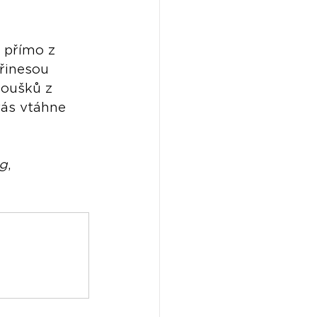
t přímo z 
řinesou 
noušků z 
vás vtáhne 
ng
, 