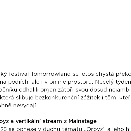
cký festival Tomorrowland se letos chystá přek
na pódiích, ale i v online prostoru. Necelý týde
očníku odhalili organizátoři svou dosud nejambi
, která slibuje bezkonkurenční zážitek i těm, kteř
obně nevydají.
yz a vertikální stream z Mainstage
5 se ponese v duchu tématu „Orbyz“ a jeho hl