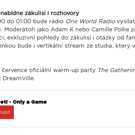
abídne zákulisí i rozhovory
00 do 01:00 bude rádio 
One World Radio
 vysíla
. Moderátoři jako Adam K nebo Camille Pollie p
i, exkluzivní pohledy do zákulisí i otázky od fa
inkou bude i vertikální stream ze studia, který 
4. července oficiální warm-up party 
The Gatheri
 DreamVille.
eti - Only a Game
oupit