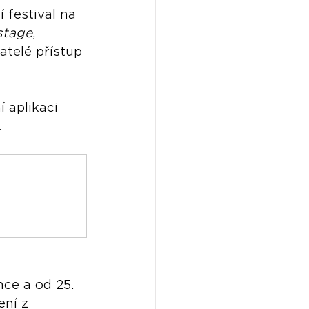
 festival na 
stage
, 
atelé přístup 
í aplikaci 
.
ce a od 25. 
ní z 