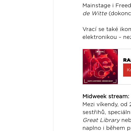
Mainstage i Free
de Witte
 (dokonc
Vrací se také ikon
elektronikou – n
RA
K
Midweek stream: 
Mezi víkendy, od 2
sestřihů, speciáln
Great Library
 ne
naplno i během p