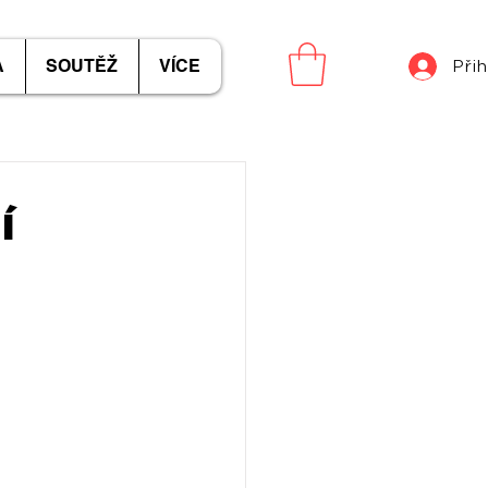
A
SOUTĚŽ
VÍCE
Přih
í