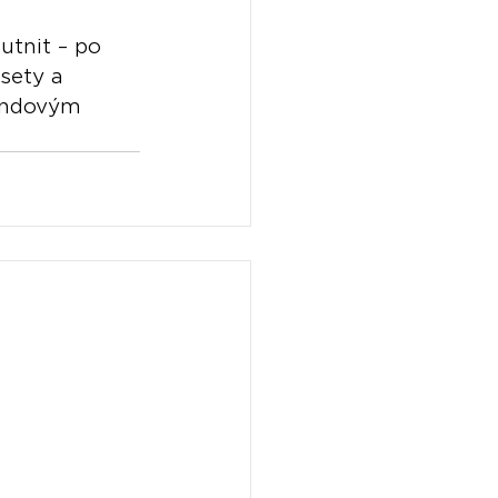
utnit – po 
sety a 
endovým 