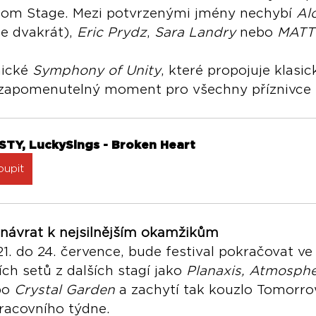
dom Stage. Mezi potvrzenými jmény nechybí 
Al
e dvakrát), 
Eric Prydz
, 
Sara Landry
 nebo 
MATT
ické 
Symphony of Unity
, které propojuje klasi
ezapomenutelný moment pro všechny příznivce f
STY, LuckySings - Broken Heart
oupit
návrat k nejsilnějším okamžikům
1. do 24. července, bude festival pokračovat ve 
ích setů z dalších stagí jako 
Planaxis, Atmosphe
bo 
Crystal Garden
 a zachytí tak kouzlo Tomorr
racovního týdne.