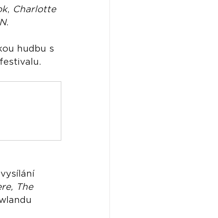
ok
, 
Charlotte 
N
.
ckou hudbu s 
estivalu.
vysílání 
re, The 
owlandu 