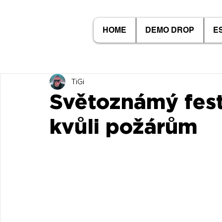
HOME
DEMO DROP
E
TiGi
Světoznámý fest
kvůli požárům