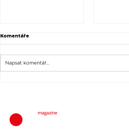
Komentáře
Napsat komentář...
Universal prodává akcie
Oficiální 
Spotify za stovky
Tomorrow
milionů
venku
housemagazine.
hudbu. Neklad