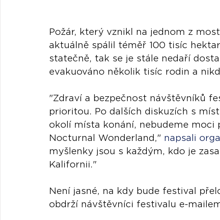
Požár, který vznikl na jednom z mostů
aktuálně spálil téměř 100 tisíc hektar
statečně, tak se je stále nedaří dos
evakuováno několik tisíc rodin a nikdo
"Zdraví a bezpečnost návštěvníků fest
prioritou. Po dalších diskuzích s mí
okolí místa konání, nebudeme moci 
Nocturnal Wonderland," 
napsali orga
myšlenky jsou s každým, kdo je zasaž
Kalifornii."
Není jasné, na kdy bude festival pře
obdrží návštěvníci festivalu e-mailem