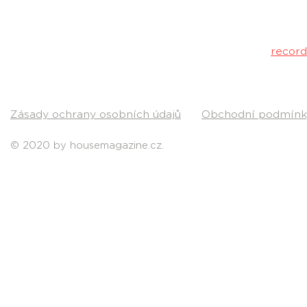
Máš dobrý tr
poslechu a my 
Kontakt:
recor
Pošli nám svou
Zásady ochrany osobních údajů
Obchodní podmínk
© 2020 by housemagazine.cz.