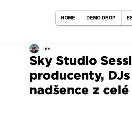
HOME
DEMO DROP
E
TiGi
Sky Studio Sess
producenty, DJs
nadšence z celé