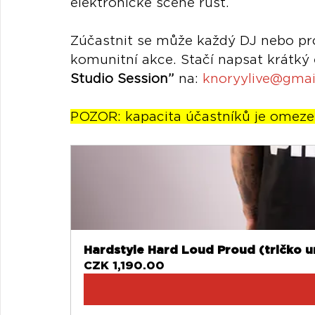
elektronické scéně růst.
Zúčastnit se může každý DJ nebo pro
komunitní akce. Stačí napsat krátký
Studio Session”
 na: 
knoryylive@gmai
POZOR: kapacita účastníků je omeze
Hardstyle Hard Loud Proud (tričko u
CZK 1,190.00