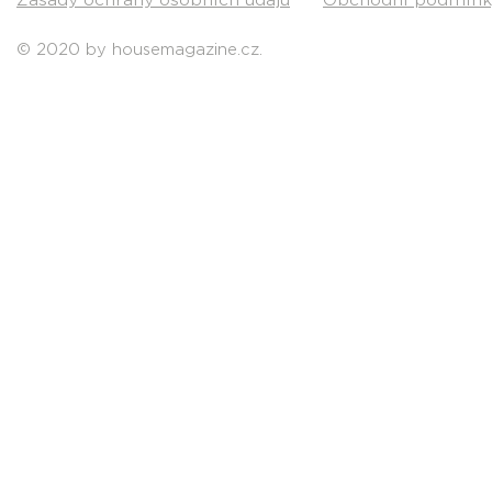
Zásady ochrany osobních údajů
Obchodní podmínk
© 2020 by housemagazine.cz.