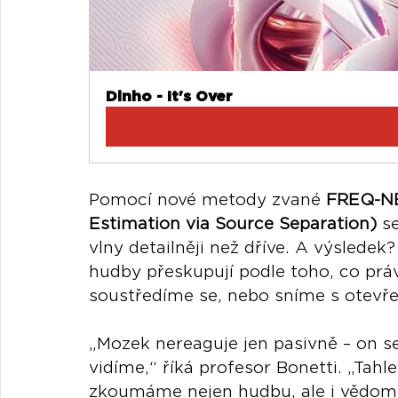
Dinho - It's Over
Pomocí nové metody zvané 
FREQ-NE
Estimation via Source Separation)
 s
vlny detailněji než dříve. A výsled
hudby přeskupují podle toho, co práv
soustředíme se, nebo sníme s otev
„Mozek nereaguje jen pasivně – on s
vidíme,“ říká profesor Bonetti. „Tah
zkoumáme nejen hudbu, ale i vědomí