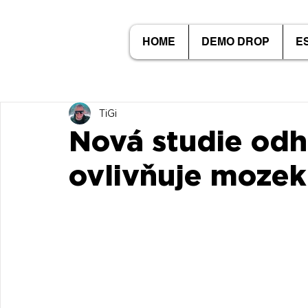
HOME
DEMO DROP
E
TiGi
Nová studie odh
ovlivňuje mozek