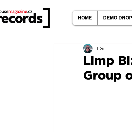
HOME
DEMO DRO
TiGi
Limp Biz
Group o