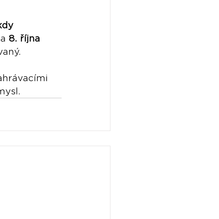
kdy 
a 
8. října 
vaný.
ahrávacími 
mysl.