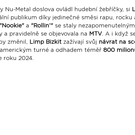
y Nu-Metal doslova ovládl hudební žebříčky, si 
bální publikum díky jedinečné směsi rapu, rocku 
"Nookie"
 a 
"Rollin’"
 se staly nezapomenutelnými
 a pravidelně se objevovala na 
MTV
. A i když 
by změnil, 
Limp Bizkit
 zažívají svůj 
návrat na s
americkým turné a odhadem téměř 
800 milion
e roku 2024.