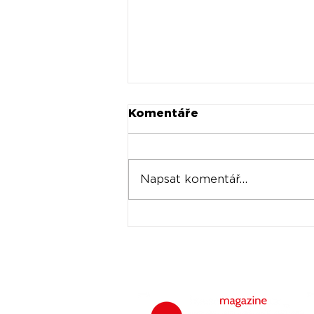
Komentáře
Napsat komentář...
Vangelisův první
syntetizátor Yamaha
CS-80 se prodal za
rekordních 534 000
dolarů: Jde o nejdražší
syntetizátor v historii