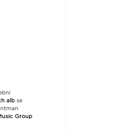
ební 
ch alb
 se 
rontman 
Music Group 