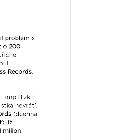
il problém s 
 o 
200 
třičné 
ul i 
ss Records
, 
Limp Bizkit 
stka nevrátí. 
ords
 (dceřiná 
 již 
1 milion 