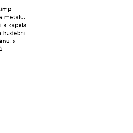
Limp 
a metalu. 
 a kapela 
se hudební 
cénu
, s 
ů 