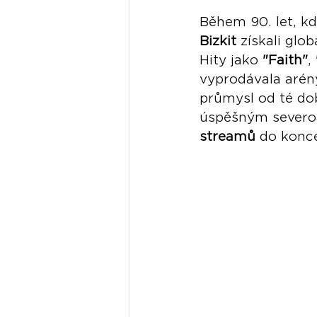
Během 90. let, kd
Bizkit
 získali glo
Hity jako 
"Faith"
, 
vyprodávala arény
průmysl od té do
úspěšným severo
streamů
 do konc