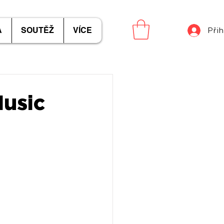
A
SOUTĚŽ
VÍCE
Přih
Music