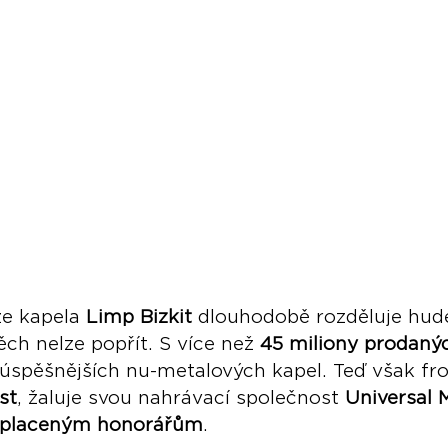
e kapela 
Limp Bizkit
 dlouhodobě rozděluje hud
ěch nelze popřít. S více než 
45 miliony prodaný
júspěšnějších nu-metalových kapel. Teď však f
st
, žaluje svou nahrávací společnost 
Universal 
placeným honorářům
.