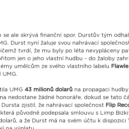
 se ale skrývá finanční spor. Durstův tým odhal
MG. Durst nyní žaluje svou nahrávací společnost
řičemž tvrdí, že mu byly po léta nevypláceny pa
řitom jen o jeho vlastní hudbu – do žaloby zahrn
iémy umělcům ze svého vlastního labelu 
Flawle
d UMG.
tila UMG 
43 milionů dolarů
 na propagaci hudby 
pina nedostane žádné honoráře, dokud se tato čá
Dursta zjistil, že nahrávací společnost 
Flip Rec
která původně podepsala smlouvu s Limp Bizkit)
dolarů, a že Durst má na svém účtu k dispozici 
ají na výplatu.