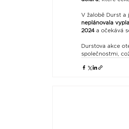
V žalobě Durst a j
neplánovala vypl
2024
 a očekává s
Durstova akce ote
společnostmi, co