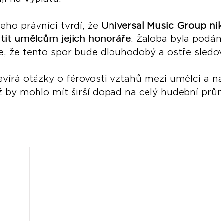
eho právníci tvrdí, že 
Universal Music Group ni
atit umělcům jejich honoráře
. Žaloba byla podán
e, že tento spor bude dlouhodobý a ostře sledo
vírá otázky o férovosti vztahů mezi umělci a n
ž by mohlo mít širší dopad na celý hudební prů