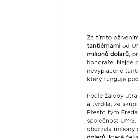
Za tímto oživením
tantiémami
 od U
milionů dolarů
, p
honoráře. Nejde p
nevyplacené tant
který funguje po
Podle žaloby utra
a tvrdila, že sku
Přesto tým Freda 
společnost UMG, 
obdržela miliony 
dolarů
, které ček