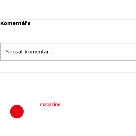
Komentáře
Napsat komentář...
Universal prodává akcie
Oficiální 
Spotify za stovky
Tomorrow
milionů
venku
housemagazine.
hudbu. Neklad
Máš dobrý tr
poslechu a my 