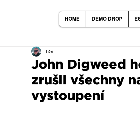
HOME
DEMO DROP
E
TiGi
John Digweed ho
zrušil všechny n
vystoupení