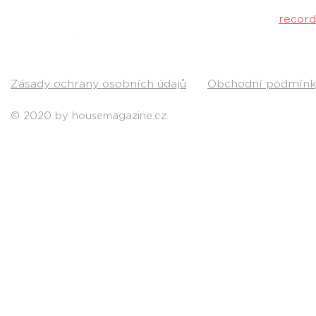
Kontakt:
recor
Pošli nám svou
Zásady ochrany osobních údajů
Obchodní podmínk
© 2020 by housemagazine.cz.