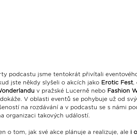
ty podcastu jsme tentokrát přivítali eventové
kud jste někdy slyšeli o akcích jako 
Erotic Fest
,
onderlandu 
v pražské Lucerně nebo 
Fashion 
 dokáže. V oblasti eventů se pohybuje už od svý
šeností na rozdávání a v podcastu se s námi pod
na organizaci takových událostí. 
en o tom, jak své akce plánuje a realizuje, ale
 i 