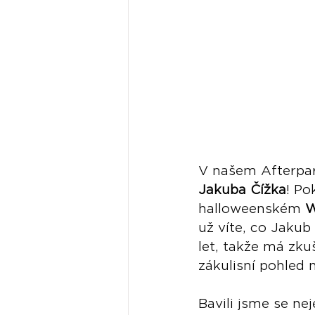
V našem Afterpar
Jakuba Čížka
! Po
halloweenském 
W
už víte, co Jakub
let, takže má zku
zákulisní pohled 
Bavili jsme se nej