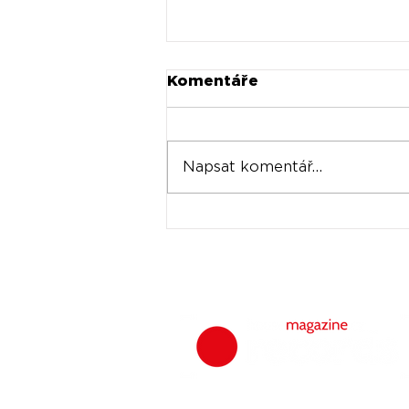
Komentáře
Napsat komentář...
Universal prodává akcie
Spotify za stovky
milionů