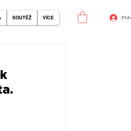
A
SOUTĚŽ
VÍCE
Přih
e
 k
ta.