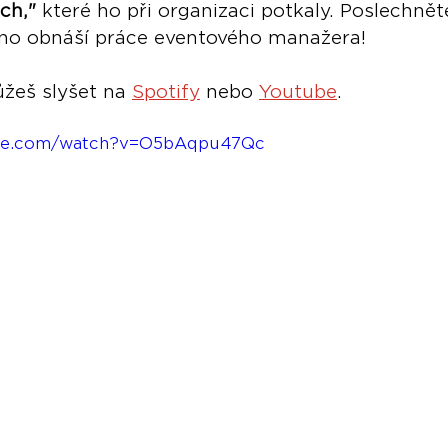
ch,"
 které ho při organizaci potkaly. Poslechněte
chno obnáší práce eventového manažera!
žeš slyšet na 
Spotify
 nebo 
Youtube
.
ube.com/watch?v=O5bAqpu47Qc