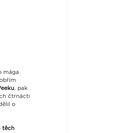
ho mága 
 obřím 
Weeku
, pak 
ch čtrnácti 
ělil o 
o těch 