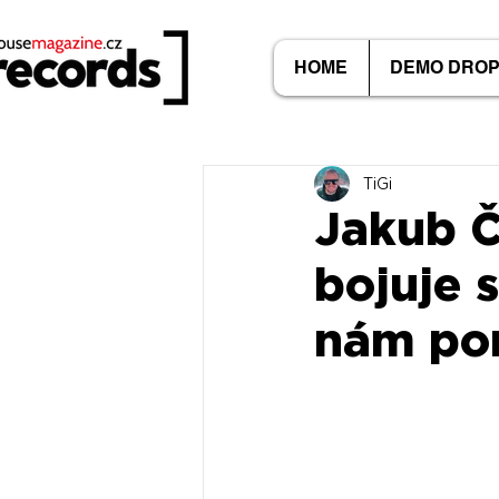
HOME
DEMO DRO
TiGi
Jakub Čí
bojuje s
nám por