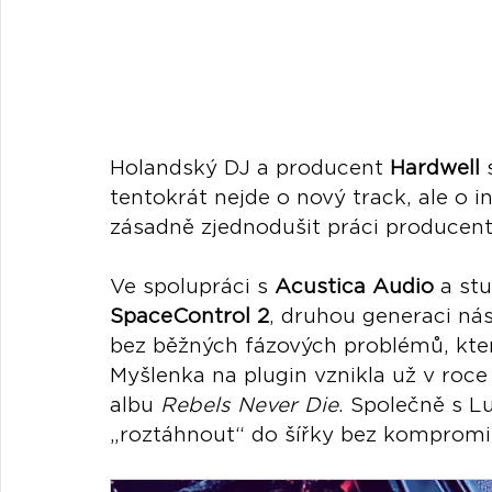
Holandský DJ a producent 
Hardwell
 
tentokrát nejde o nový track, ale o in
zásadně zjednodušit práci producen
Ve spolupráci s 
Acustica Audio
 a st
SpaceControl 2
, druhou generaci nás
bez běžných fázových problémů, kter
Myšlenka na plugin vznikla už v roce
albu 
Rebels Never Die
. Společně s L
„roztáhnout“ do šířky bez kompromi