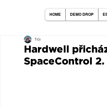
HOME
DEMO DROP
E
TiGi
Hardwell přichá
SpaceControl 2.