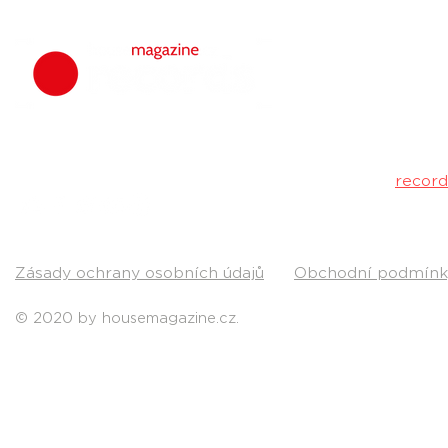
housemagazine.
hudbu. Neklad
Máš dobrý tr
poslechu a my 
Kontakt:
recor
Pošli nám svou
Zásady ochrany osobních údajů
Obchodní podmínk
© 2020 by housemagazine.cz.