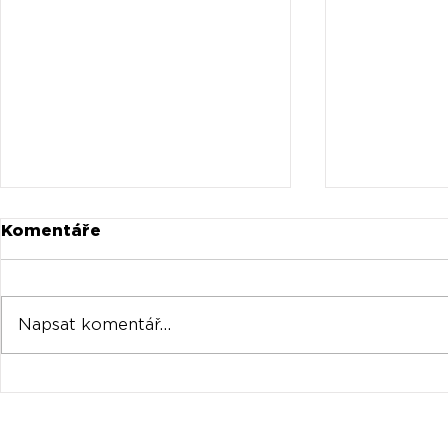
Komentáře
Napsat komentář...
Universal prodává akcie
Oficiální 
Spotify za stovky
Tomorrow
milionů
venku