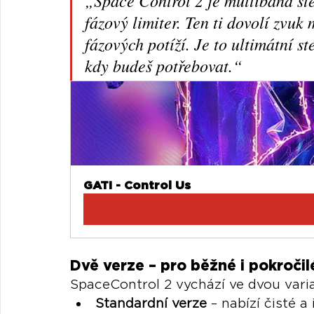
„Space Control 2 je multiband ste
fázový limiter. Ten ti dovolí zvuk
fázových potíží. Je to ultimátní st
kdy budeš potřebovat.“
GATI - Control Us
Dvě verze – pro běžné i pokročil
SpaceControl 2 vychází ve dvou vari
Standardní verze
 – nabízí čisté a