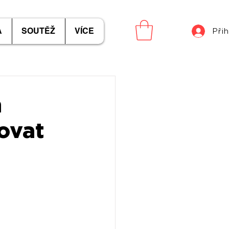
A
SOUTĚŽ
VÍCE
Přih
n
ovat