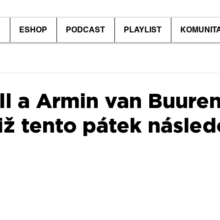
P
ESHOP
PODCAST
PLAYLIST
KOMUNIT
l a Armin van Buure
iž tento pátek násled