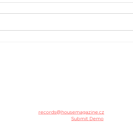
Oficiální aftermovie z
Spus
Tomorrowlandu 2026 je
Cha
venku
Pom
trac
stud
housemagazine.cz records je český label vydá
hudbu. Neklademe meze žánrům a podporujeme m
Máš dobrý track a chceš ho vydat na naše
poslechu a my ti napíšeme.
Kontakt:
records@housemagazine.cz
Pošli nám svou hudbu:
Submit Demo