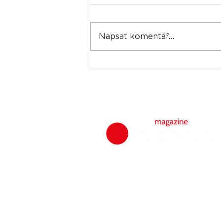
Napsat komentář...
Universal prodává akcie
Spotify za stovky
milionů