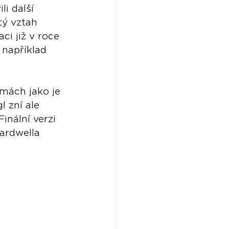
i další 
tý vztah 
i již v roce 
 například 
mách jako je 
 zní ale 
inální verzi 
ardwella 