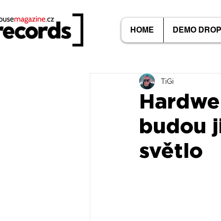
HOME
DEMO DRO
TiGi
Hardwel
budou j
světlo