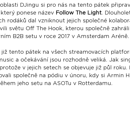
blasti DJingu si pro nás na tento pátek připravil
 který ponese název 
Follow The Light
. Dlouhole
 rodáků dal vzniknout jejich společné kolaborac
vili světu Off The Hook, kterou společně zahráli
dárním B2B setu v roce 2017 v Amsterdam Aréně.
 již tento pátek na všech streamovacích platfor
music a očekávání jsou rozhodně veliká. Jak singl
protože v jejich setech se objevuje již půl roku. F
ovali společně na pódiu v únoru, kdy si Armin H
během jeho setu na ASOTu v Rotterdamu.