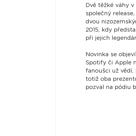
Dvě těžké váhy v o
společný release,
dvou nizozemských
2015, kdy předsta
při jejich legen
Novinka se objeví
Spotify či Apple 
fanoušci už vědí, 
totiž oba prezent
pozval na pódiu 