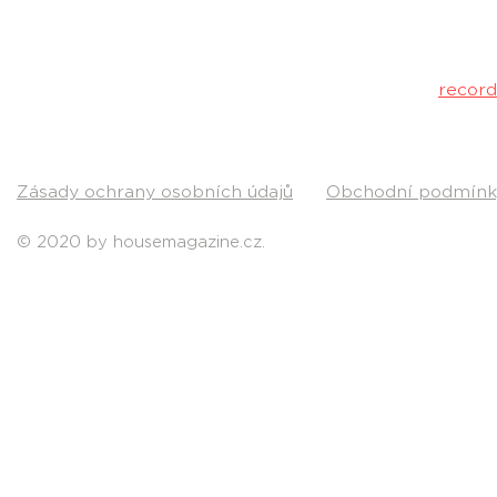
Máš dobrý tr
poslechu a my 
Kontakt:
recor
Pošli nám svou
Zásady ochrany osobních údajů
Obchodní podmínk
© 2020 by housemagazine.cz.