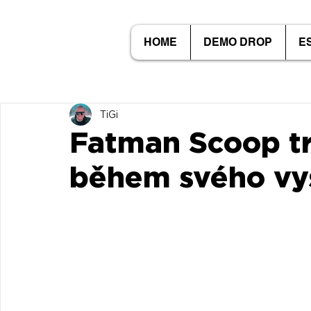
HOME
DEMO DROP
E
TiGi
Fatman Scoop tr
během svého vy