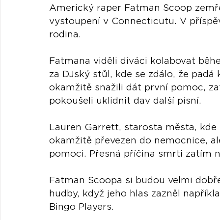
Americký raper Fatman Scoop zemřel
vystoupení v Connecticutu. V příspě
rodina.
Fatmana viděli diváci kolabovat běhe
za DJský stůl, kde se zdálo, že padá k
okamžitě snažili dát první pomoc, za
pokoušeli uklidnit dav další písní.
Lauren Garrett, starosta města, kde s
okamžitě převezen do nemocnice, ale
pomoci. Přesná příčina smrti zatím 
Fatman Scoopa si budou velmi dobře
hudby, když jeho hlas zazněl napříkla
Bingo Players.