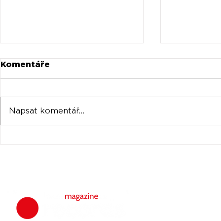
Komentáře
Napsat komentář...
Universal prodává akcie
Oficiální 
Spotify za stovky
Tomorrow
milionů
venku
housemagazine.
hudbu. Neklad