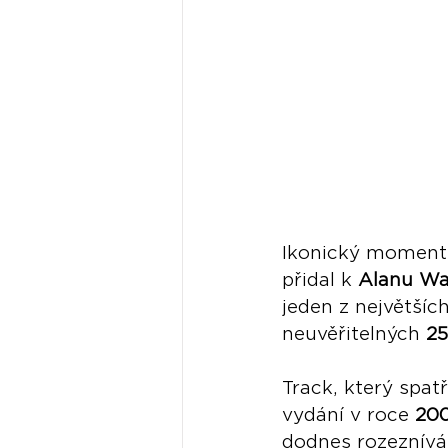
Ikonický moment
přidal k 
Alanu Wa
jeden z největších
neuvěřitelných 
25
Track, který spatř
vydání v roce 
20
dodnes rozeznívá t