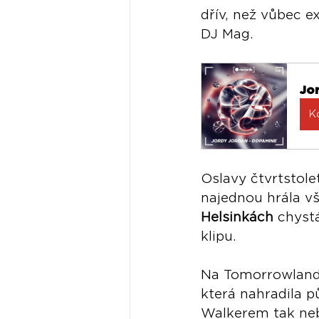
dřív, než vůbec e
DJ Mag.
Jo
K
Oslavy čtvrtstole
najednou hrála v
Helsinkách
 chyst
klipu.
Na Tomorrowlandu
která nahradila 
Walkerem tak neb