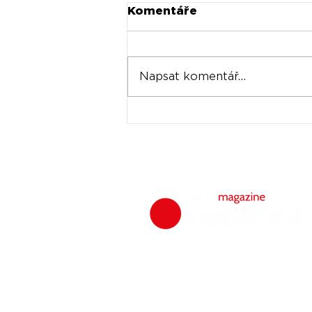
Komentáře
Napsat komentář...
Universal prodává akcie
Spotify za stovky
milionů