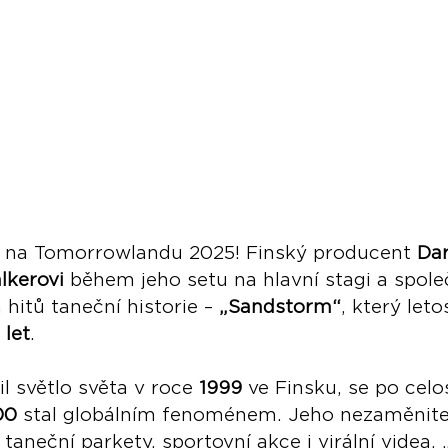
 na Tomorrowlandu 2025! Finský producent 
Da
lkerovi
 během jeho setu na hlavní stagi a společ
 hitů taneční historie – 
„Sandstorm“
, který leto
 let
.
il světlo světa v roce 
1999
 ve Finsku, se po cel
00
 stal globálním fenoménem. Jeho nezaměnite
aneční parkety, sportovní akce i virální videa. „Š