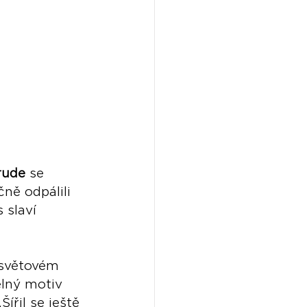
rude
 se 
ně odpálili 
s slaví 
osvětovém 
lný motiv 
ířil se ještě 