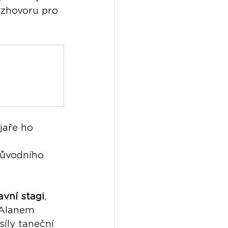
ozhovoru pro 
jaře ho 
původního 
vní stagi
, 
 Alanem 
íly taneční 