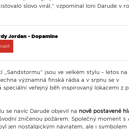
xistovalo slovo virál,“ vzpomínal loni Darude v r
rdy Jordan - Dopamine
oupit
tí „Sandstormu“ jsou ve velkém stylu – letos na 
šechna významná finská rádia a v srpnu se v 
á speciální veřejný běh inspirovaný lokacemi z 
 se navíc Darude objevil na 
nově postavené hla
původní zničenou požárem. Společný moment s
yl jen nostalgickým návratem, ale i symbolem s