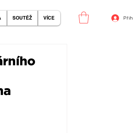
A
SOUTĚŽ
VÍCE
Přih
árního
na