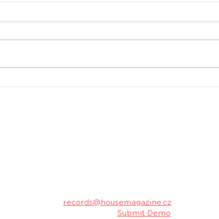
Oficiální aftermovie z
Spus
Tomorrowlandu 2026 je
Cha
venku
Pom
trac
stud
housemagazine.cz records je český label vydá
hudbu. Neklademe meze žánrům a podporujeme m
Máš dobrý track a chceš ho vydat na naše
poslechu a my ti napíšeme.
Kontakt:
records@housemagazine.cz
Pošli nám svou hudbu:
Submit Demo