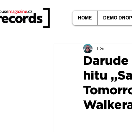
HOME
DEMO DRO
TiGi
Darude 
hitu „S
Tomorr
Walkera