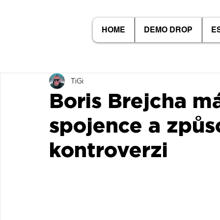
HOME
DEMO DROP
E
TiGi
Boris Brejcha m
spojence a způs
kontroverzi