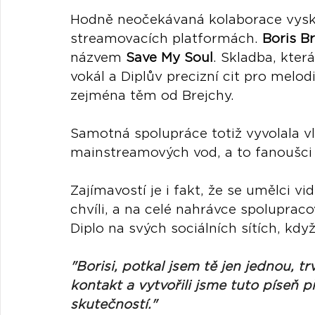
Hodně neočekávaná kolaborace vysko
streamovacích platformách. 
Boris Br
názvem 
Save My Soul
. Skladba, kter
vokál a Diplův precizní cit pro melo
zejména těm od Brejchy.
Samotná spolupráce totiž vyvolala vl
mainstreamových vod, a to fanoušci
Zajímavostí je i fakt, že se umělci vi
chvíli, a na celé nahrávce spolupracov
Diplo na svých sociálních sítích, když
"Borisi, potkal jsem tě jen jednou, tr
kontakt a vytvořili jsme tuto píseň
skutečností."