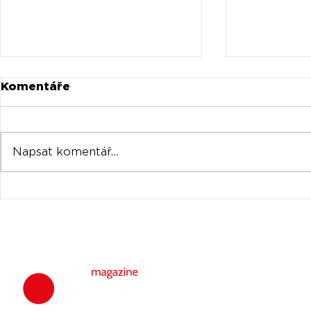
Komentáře
Napsat komentář...
Universal prodává akcie
Oficiální 
Spotify za stovky
Tomorrow
milionů
venku
housemagazine.
hudbu. Neklad