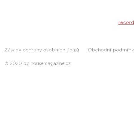
Máš dobrý tr
poslechu a my 
Kontakt:
recor
Pošli nám svou
Zásady ochrany osobních údajů
Obchodní podmínk
© 2020 by housemagazine.cz.