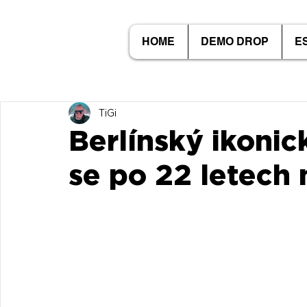
HOME
DEMO DROP
E
TiGi
Berlínský ikoni
se po 22 letech