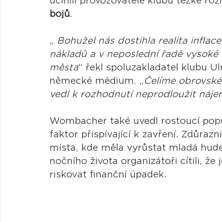
učinili provozovatelé klubu těžké roz
bojů
.
„ 
Bohužel nás dostihla realita inflac
nákladů a v neposlední řadě vysoké n
města
“ řekl spoluzakladatel klubu 
německé médium. „
Čelíme obrovské
vedl k rozhodnutí neprodloužit náj
Wombacher také uvedl rostoucí popula
faktor přispívající k zavření. Zdůraz
místa, kde měla vyrůstat mladá hud
nočního života organizátoři cítili, že
riskovat finanční úpadek.