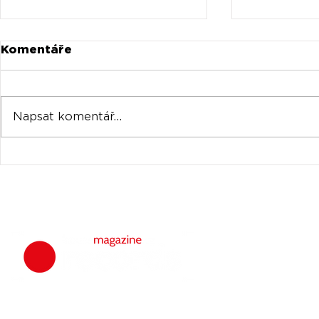
Komentáře
Napsat komentář...
Universal prodává akcie
Oficiální 
Spotify za stovky
Tomorrow
milionů
venku
housemagazine.
hudbu. Neklad
Máš dobrý tr
poslechu a my 