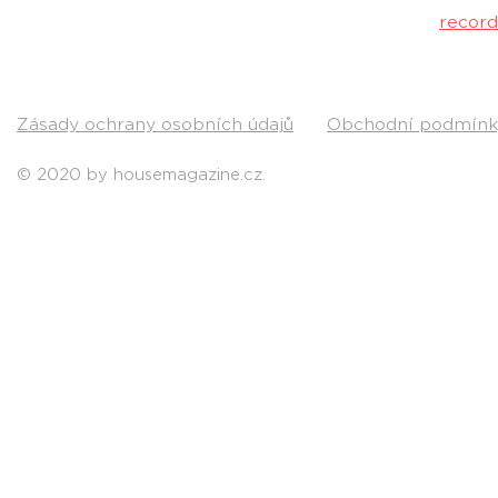
Kontakt:
recor
Pošli nám svou
Zásady ochrany osobních údajů
Obchodní podmínk
© 2020 by housemagazine.cz.