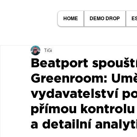
HOME
DEMO DROP
E
TiGi
Beatport spoušt
Greenroom: Umě
vydavatelství po
přímou kontrolu
a detailní analyt