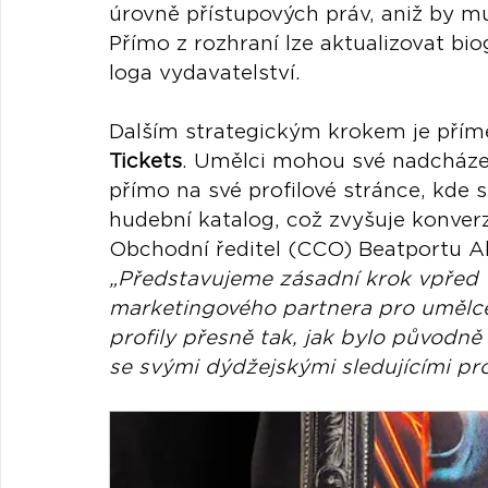
úrovně přístupových práv, aniž by mus
Přímo z rozhraní lze aktualizovat bio
loga vydavatelství.
Dalším strategickým krokem je přímé 
Tickets
. Umělci mohou své nadcházejíc
přímo na své profilové stránce, kde si
hudební katalog, což zvyšuje konverzn
Obchodní ředitel (CCO) Beatportu Al
„Představujeme zásadní krok vpřed v
marketingového partnera pro umělce 
profily přesně tak, jak bylo původně
se svými dýdžejskými sledujícími p