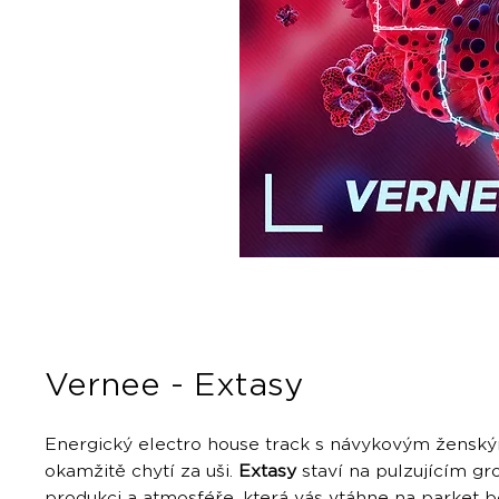
Vernee - Extasy
Energický electro house track s návykovým ženský
okamžitě chytí za uši.
Extasy
staví na pulzujícím gr
produkci a atmosféře, která vás vtáhne na parket b