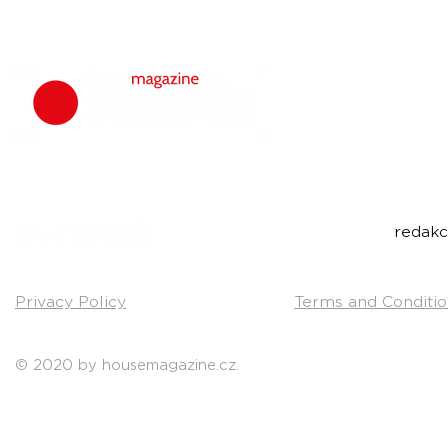
housemagazine.
We do not set
bigroom, future
Do you have a g
Send us a link t
Contact:
redak
Privacy Policy
Terms and Conditio
© 2020 by housemagazine.cz.