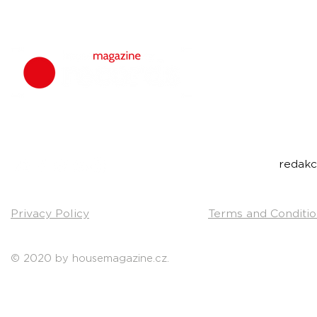
housemagazine.
We do not set
bigroom, future
Do you have a g
Send us a link t
Contact:
redak
Privacy Policy
Terms and Conditio
© 2020 by housemagazine.cz.