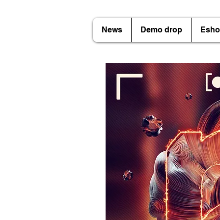
News
Demo drop
Esho