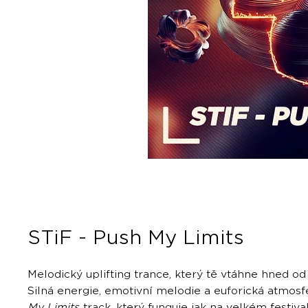
STiF - Push My Limits
Melodický uplifting trance, který tě vtáhne hned od
Silná energie, emotivní melodie a euforická atmosf
My Limits
track, který funguje jak na velkém festiva