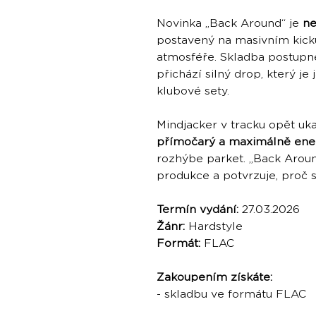
Novinka „Back Around“ je
ne
postavený na masivním kick
atmosféře. Skladba postupně
přichází silný drop, který je
klubové sety.
Mindjacker v tracku opět uka
přímočarý a maximálně ener
rozhýbe parket. „Back Aroun
produkce a potvrzuje, proč 
Termín vydání:
27.03.2026
Žánr:
Hardstyle
Formát:
FLAC
Zakoupením získáte:
- skladbu ve formátu FLAC