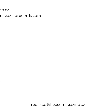
op.cz
emagazinerecords.com
housemagazine.cz records is a Czech label publi
We do not set limits on genres and we like t
bigroom, future house, bass house, tech house to
Do you have a good track and want to release it 
Send us a link to listen to and we will write you.
Contact:
redakce@housemagazine.cz