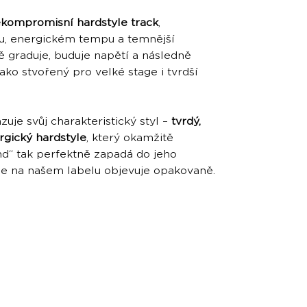
kompromisní hardstyle track
,
u, energickém tempu a temnější
 graduje, buduje napětí a následně
 jako stvořený pro velké stage i tvrdší
zuje svůj charakteristický styl –
tvrdý,
gický hardstyle
, který okamžitě
d“ tak perfektně zapadá do jeho
se na našem labelu objevuje opakovaně.