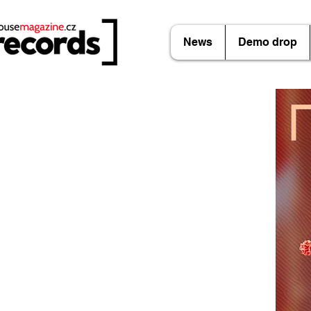
News
Demo drop