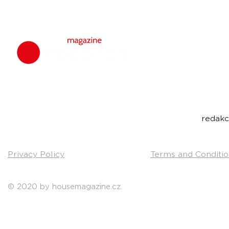
housemagazine.
We do not set
bigroom, future
Do you have a g
Send us a link t
Contact:
redak
Privacy Policy
Terms and Conditio
© 2020 by housemagazine.cz.