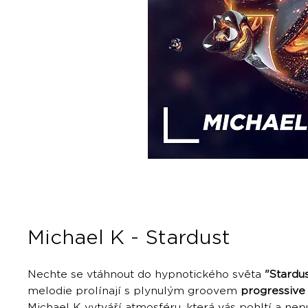
Michael K - Stardust
Nechte se vtáhnout do hypnotického světa
"Stardu
melodie prolínají s plynulým groovem
progressive
Michael K vytváří atmosféru, která vás pohltí a nep