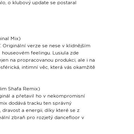
lo, o klubový update se postaral
ginal Mix)
 Originální verze se nese v klidnějším
houseovém feelingu. Lusiula zde
ejen na propracovanou produkci, ale i na
férická, intimní věc, která vás okamžitě
adim Shafa Remix)
ginál a přetavil ho v nekompromisní
emix dodává tracku ten správný
dravost a energii, díky které se z
eální zbraň pro rozjetý dancefloor v