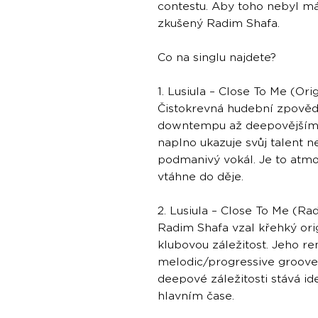
contestu. Aby toho nebyl má
zkušený Radim Shafa.
Co na singlu najdete?
1. Lusiula – Close To Me (Ori
Čistokrevná hudební zpověď.
downtempu až deepovějším 
naplno ukazuje svůj talent n
podmanivý vokál. Je to atmos
vtáhne do děje.
2. Lusiula – Close To Me (R
Radim Shafa vzal křehký ori
klubovou záležitost. Jeho r
melodic/progressive groove, 
deepové záležitosti stává id
hlavním čase.