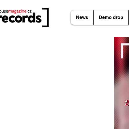
News
Demo drop