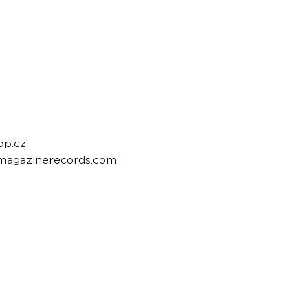
op.cz
emagazinerecords.com