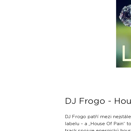
DJ Frogo - Hou
DJ Frogo patří mezi nejstále
labelu – a „House Of Pain“ t
track spojuje energický hou