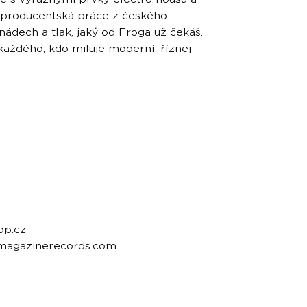
á producentská práce z českého
nádech a tlak, jaký od Froga už čekáš.
i každého, kdo miluje moderní, říznej
op.cz
emagazinerecords.com