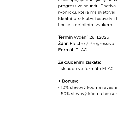
progressive soundu. Poctiv
rybníčku, která má světovej 
Ideální pro kluby, festivaly 
house s detailním zvukem.
Termín vydání:
28.11
.
2025
Žánr:
Electro / Progressive
Formát:
FLAC
Zakoupením získáte:
- skladbu ve formátu FLAC
+ Bonusy:
- 10% slevový kód na ravesh
- 50% slevový kód na hous