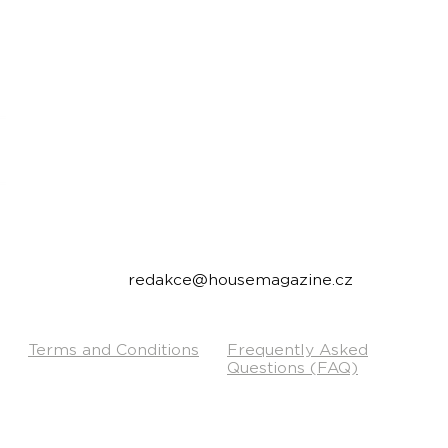
housemagazine.cz records is a Czech label publi
We do not set limits on genres and we like t
bigroom, future house, bass house, tech house to
Do you have a good track and want to release it 
Send us a link to listen to and we will write you.
Contact:
redakce@housemagazine.cz
Terms and Conditions
Frequently Asked
Questions (FAQ)