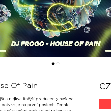
se Of Pain
CZ
jší a nejkvalitnější producenty našeho
o potvrzuje na první poslech. Tenhle
se s výraznými prvky electro housu a