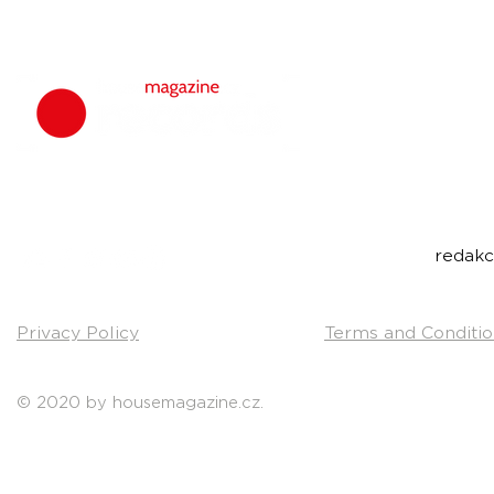
housemagazine.
We do not set
bigroom, future
Do you have a g
Send us a link t
Contact:
redak
Privacy Policy
Terms and Conditio
© 2020 by housemagazine.cz.