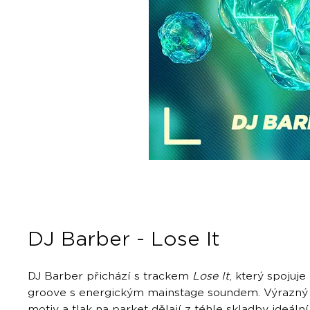
DJ Barber - Lose It
DJ Barber přichází s trackem
Lose It
, který spojuj
groove s energickým mainstage soundem. Výrazný 
motiv a tlak na parket dělají z téhle skladby ideáln